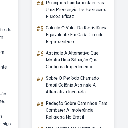
#4
Princípios Fundamentais Para
Uma Prescrição De Exercícios
Físicos Eficaz
#5
Calcule O Valor Da Resistência
fio de
Equivalente Em Cada Circuito
um
Representado
.
 em
#6
Assinale A Alternativa Que
Mostra Uma Situação Que
Configura Impedimento
ente
#7
Sobre O Período Chamado
Brasil Colônia Assinale A
Alternativa Incorreta
 são
te.
#8
Redação Sobre Caminhos Para
Combater A Intolerância
os
Religiosa No Brasil
e algo