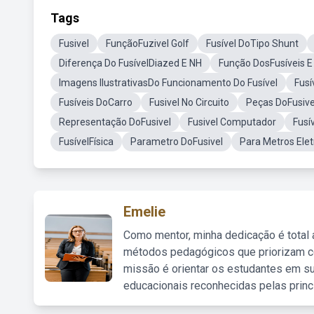
Tags
Fusivel
FunçãoFuzivel Golf
Fusível DoTipo Shunt
Diferença Do FusívelDiazed E NH
Função DosFusíveis E
Imagens IlustrativasDo Funcionamento Do Fusível
Fusí
Fusíveis DoCarro
Fusivel No Circuito
Peças DoFusive
Representação DoFusivel
Fusivel Computador
Fusív
FusívelFísica
Parametro DoFusivel
Para Metros Elet
Emelie
Como mentor, minha dedicação é total
métodos pedagógicos que priorizam co
missão é orientar os estudantes em su
educacionais reconhecidas pelas princ