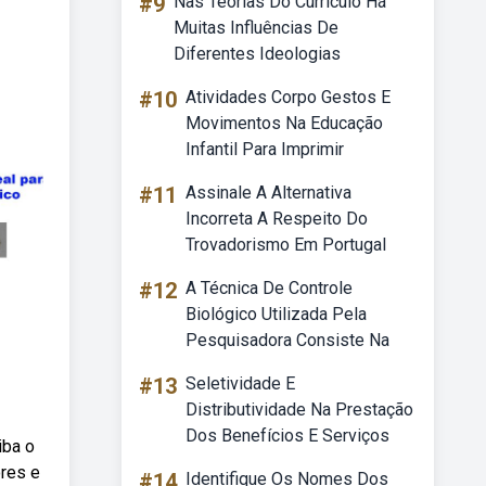
#9
Nas Teorias Do Currículo Há
Muitas Influências De
Diferentes Ideologias
#10
Atividades Corpo Gestos E
Movimentos Na Educação
Infantil Para Imprimir
#11
Assinale A Alternativa
Incorreta A Respeito Do
Trovadorismo Em Portugal
#12
A Técnica De Controle
Biológico Utilizada Pela
Pesquisadora Consiste Na
#13
Seletividade E
Distributividade Na Prestação
Dos Benefícios E Serviços
iba o
ores e
#14
Identifique Os Nomes Dos