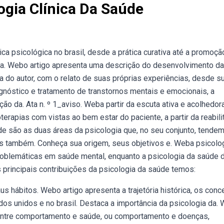
ogia Clínica Da Saúde
ica psicológica no brasil, desde a prática curativa até a promoçã
 da. Webo artigo apresenta uma descrição do desenvolvimento da
ta do autor, com o relato de suas próprias experiências, desde su
gnóstico e tratamento de transtornos mentais e emocionais, a
o da. Ata n. º 1_aviso. Weba partir da escuta ativa e acolhedora
terapias com vistas ao bem estar do paciente, a partir da reabil
de são as duas áreas da psicologia que, no seu conjunto, tendem
as também. Conheça sua origem, seus objetivos e. Weba psicolo
problemáticas em saúde mental, enquanto a psicologia da saúde 
 principais contribuições da psicologia da saúde temos:
 hábitos. Webo artigo apresenta a trajetória histórica, os conc
ados unidos e no brasil. Destaca a importância da psicologia da.
 entre comportamento e saúde, ou comportamento e doenças,