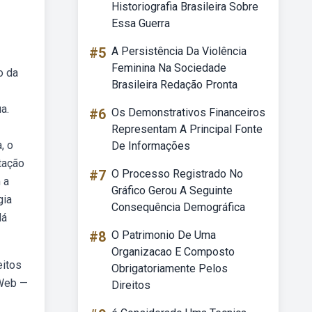
Historiografia Brasileira Sobre
Essa Guerra
#5
A Persistência Da Violência
Feminina Na Sociedade
o da
Brasileira Redação Pronta
a.
#6
Os Demonstrativos Financeiros
Representam A Principal Fonte
, o
De Informações
itação
#7
O Processo Registrado No
 a
Gráfico Gerou A Seguinte
gia
Consequência Demográfica
dá
#8
O Patrimonio De Uma
Organizacao E Composto
eitos
Obrigatoriamente Pelos
 Web —
Direitos