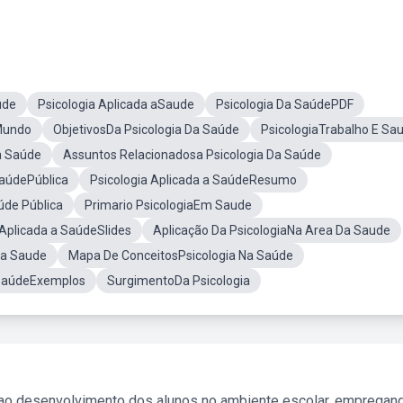
úde
Psicologia Aplicada aSaude
Psicologia Da SaúdePDF
Mundo
ObjetivosDa Psicologia Da Saúde
PsicologiaTrabalho E Sa
a Saúde
Assuntos Relacionadosa Psicologia Da Saúde
SaúdePública
Psicologia Aplicada a SaúdeResumo
úde Pública
Primario PsicologiaEm Saude
 Aplicada a SaúdeSlides
Aplicação Da PsicologiaNa Area Da Saude
Da Saude
Mapa De ConceitosPsicologia Na Saúde
 SaúdeExemplos
SurgimentoDa Psicologia
 ao desenvolvimento dos alunos no ambiente escolar, empregan