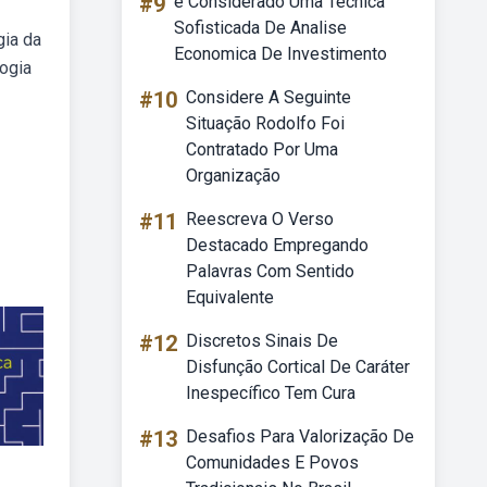
#9
é Considerado Uma Tecnica
Sofisticada De Analise
gia da
Economica De Investimento
logia
#10
Considere A Seguinte
Situação Rodolfo Foi
Contratado Por Uma
Organização
#11
Reescreva O Verso
Destacado Empregando
Palavras Com Sentido
Equivalente
#12
Discretos Sinais De
Disfunção Cortical De Caráter
Inespecífico Tem Cura
#13
Desafios Para Valorização De
Comunidades E Povos