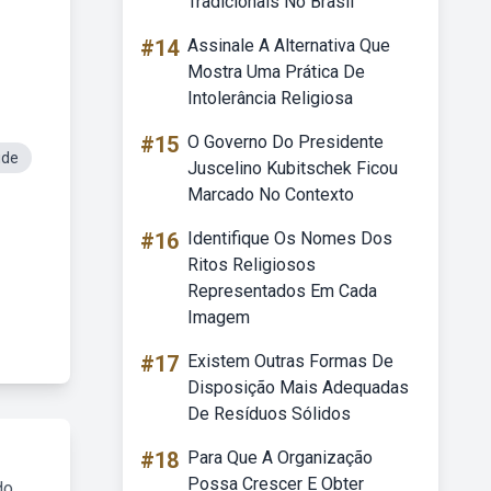
Tradicionais No Brasil
#14
Assinale A Alternativa Que
Mostra Uma Prática De
Intolerância Religiosa
#15
O Governo Do Presidente
ude
Juscelino Kubitschek Ficou
Marcado No Contexto
#16
Identifique Os Nomes Dos
Ritos Religiosos
Representados Em Cada
Imagem
#17
Existem Outras Formas De
Disposição Mais Adequadas
De Resíduos Sólidos
#18
Para Que A Organização
Possa Crescer E Obter
do