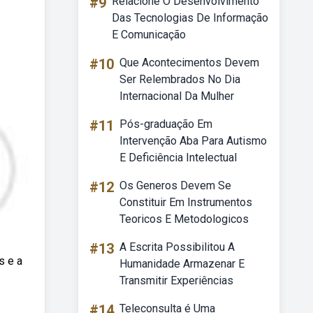
#9
Relacione O Desenvolvimento
Das Tecnologias De Informação
E Comunicação
#10
Que Acontecimentos Devem
Ser Relembrados No Dia
Internacional Da Mulher
#11
Pós-graduação Em
Intervenção Aba Para Autismo
E Deficiência Intelectual
#12
Os Generos Devem Se
Constituir Em Instrumentos
Teoricos E Metodologicos
#13
A Escrita Possibilitou A
s e a
Humanidade Armazenar E
Transmitir Experiências
#14
Teleconsulta é Uma