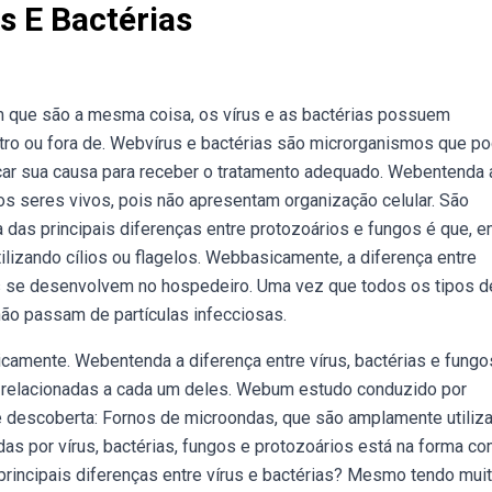
s E Bactérias
que são a mesma coisa, os vírus e as bactérias possuem
tro ou fora de. Webvírus e bactérias são microrganismos que 
car sua causa para receber o tratamento adequado. Webentenda 
ros seres vivos, pois não apresentam organização celular. São
das principais diferenças entre protozoários e fungos é que, 
lizando cílios ou flagelos. Webbasicamente, a diferença entre
s se desenvolvem no hospedeiro. Uma vez que todos os tipos d
ão passam de partículas infecciosas.
amente. Webentenda a diferença entre vírus, bactérias e fungo
as relacionadas a cada um deles. Webum estudo conduzido por
 descoberta: Fornos de microondas, que são amplamente utiliz
as por vírus, bactérias, fungos e protozoários está na forma c
rincipais diferenças entre vírus e bactérias? Mesmo tendo mui