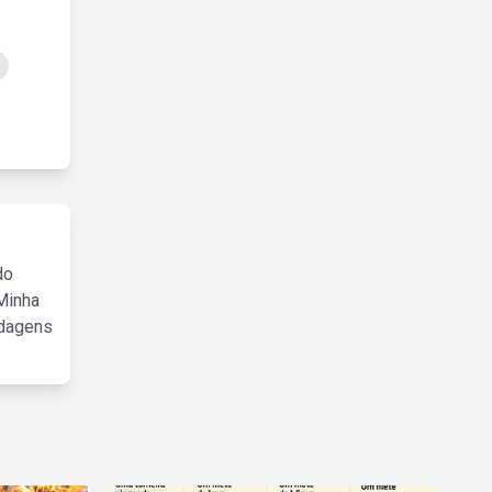
do
Minha
rdagens