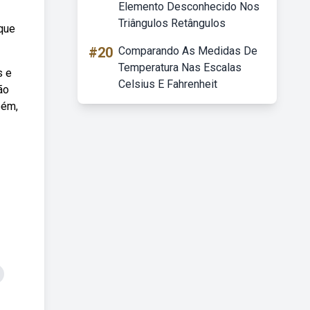
Elemento Desconhecido Nos
Triângulos Retângulos
 que
#20
Comparando As Medidas De
Temperatura Nas Escalas
s e
Celsius E Fahrenheit
ão
bém,