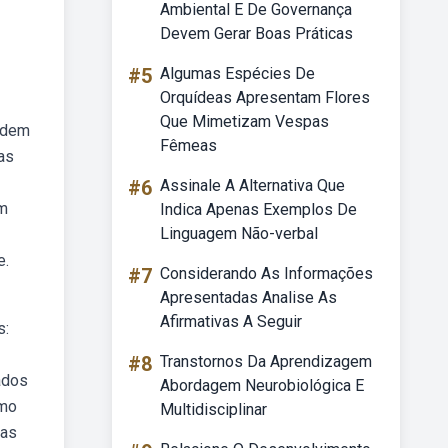
Ambiental E De Governança
Devem Gerar Boas Práticas
#5
Algumas Espécies De
Orquídeas Apresentam Flores
Que Mimetizam Vespas
podem
Fêmeas
as
#6
Assinale A Alternativa Que
em
Indica Apenas Exemplos De
Linguagem Não-verbal
e.
#7
Considerando As Informações
Apresentadas Analise As
Afirmativas A Seguir
s:
#8
Transtornos Da Aprendizagem
ados
Abordagem Neurobiológica E
omo
Multidisciplinar
tas