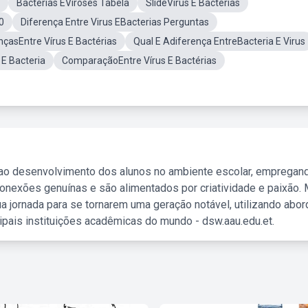
Bacterias EViroses Tabela
SlideVírus E Bactérias
0
Diferença Entre Virus EBacterias Perguntas
nçasEntre Vírus E Bactérias
Qual E Adiferença EntreBacteria E Virus
 E Bacteria
ComparaçãoEntre Vírus E Bactérias
 ao desenvolvimento dos alunos no ambiente escolar, empregan
nexões genuínas e são alimentados por criatividade e paixão. 
a jornada para se tornarem uma geração notável, utilizando abo
ipais instituições acadêmicas do mundo - dsw.aau.edu.et.