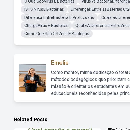
O Que SãoVírus E Bactérias
Virus vs BacteriaDiferença
ISTS VirusE Bacterias
Diferenças Entre asBaterias Cr2
Diferença EntreBacteria E Protozoario
Quais as Difere
ChargeVírus E Bactérias
Qual EA Diferencia EntreVirus
Como Que São OSVírus E Bactérias
Emelie
Como mentor, minha dedicação é total
métodos pedagógicos que priorizam co
missão é orientar os estudantes em su
educacionais reconhecidas pelas princ
Related Posts