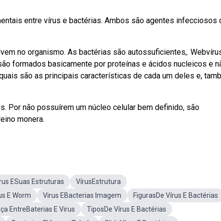
entais entre vírus e bactérias. Ambos são agentes infecciosos
lvem no organismo. As bactérias são autossuficientes,. Webvíru
 são formados basicamente por proteínas e ácidos nucleicos e n
uais são as principais características de cada um deles e, tam
s. Por não possuírem um núcleo celular bem definido, são
eino monera.
rus ESuas Estruturas
VírusEstrutura
rus E Worm
Virus EBacterias Imagem
FigurasDe Vírus E Bactérias
ça EntreBaterias E Virus
TiposDe Vírus E Bactérias