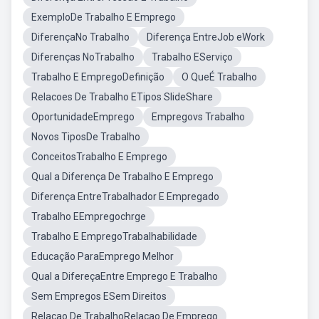
ExemploDe Trabalho E Emprego
DiferençaNo Trabalho
Diferença EntreJob eWork
Diferenças NoTrabalho
Trabalho EServiço
Trabalho E EmpregoDefinição
O QueÉ Trabalho
Relacoes De Trabalho ETipos SlideShare
OportunidadeEmprego
Empregovs Trabalho
Novos TiposDe Trabalho
ConceitosTrabalho E Emprego
Qual a Diferença De Trabalho E Emprego
Diferença EntreTrabalhador E Empregado
Trabalho EEmpregochrge
Trabalho E EmpregoTrabalhabilidade
Educação ParaEmprego Melhor
Qual a DifereçaEntre Emprego E Trabalho
Sem Empregos ESem Direitos
Relacao De TrabalhoRelacao De Emprego