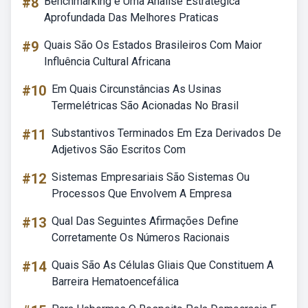
#8
Benchmarking é Uma Analise Estrategica
Aprofundada Das Melhores Praticas
#9
Quais São Os Estados Brasileiros Com Maior
Influência Cultural Africana
#10
Em Quais Circunstâncias As Usinas
Termelétricas São Acionadas No Brasil
#11
Substantivos Terminados Em Eza Derivados De
Adjetivos São Escritos Com
#12
Sistemas Empresariais São Sistemas Ou
Processos Que Envolvem A Empresa
#13
Qual Das Seguintes Afirmações Define
Corretamente Os Números Racionais
#14
Quais São As Células Gliais Que Constituem A
Barreira Hematoencefálica