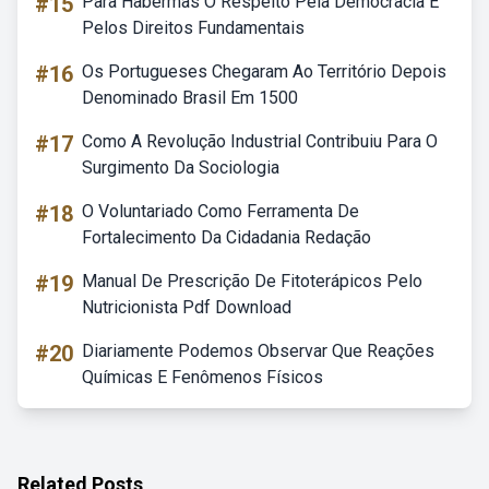
#15
Para Habermas O Respeito Pela Democracia E
Pelos Direitos Fundamentais
#16
Os Portugueses Chegaram Ao Território Depois
Denominado Brasil Em 1500
#17
Como A Revolução Industrial Contribuiu Para O
Surgimento Da Sociologia
#18
O Voluntariado Como Ferramenta De
Fortalecimento Da Cidadania Redação
#19
Manual De Prescrição De Fitoterápicos Pelo
Nutricionista Pdf Download
#20
Diariamente Podemos Observar Que Reações
Químicas E Fenômenos Físicos
Related Posts