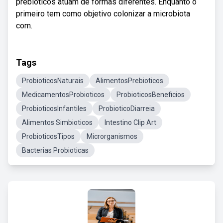
prebióticos atuam de formas diferentes. Enquanto o
primeiro tem como objetivo colonizar a microbiota
com.
Tags
ProbioticosNaturais
AlimentosPrebioticos
MedicamentosProbioticos
ProbioticosBeneficios
ProbioticosInfantiles
ProbioticoDiarreia
Alimentos Simbioticos
Intestino Clip Art
ProbioticosTipos
Microrganismos
Bacterias Probioticas