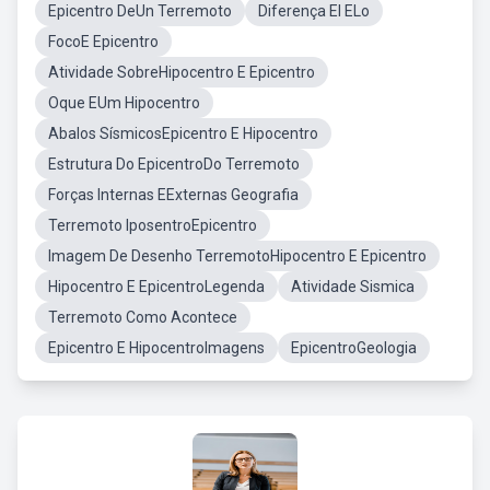
Epicentro DeUn Terremoto
Diferença El ELo
FocoE Epicentro
Atividade SobreHipocentro E Epicentro
Oque EUm Hipocentro
Abalos SísmicosEpicentro E Hipocentro
Estrutura Do EpicentroDo Terremoto
Forças Internas EExternas Geografia
Terremoto IposentroEpicentro
Imagem De Desenho TerremotoHipocentro E Epicentro
Hipocentro E EpicentroLegenda
Atividade Sismica
Terremoto Como Acontece
Epicentro E HipocentroImagens
EpicentroGeologia