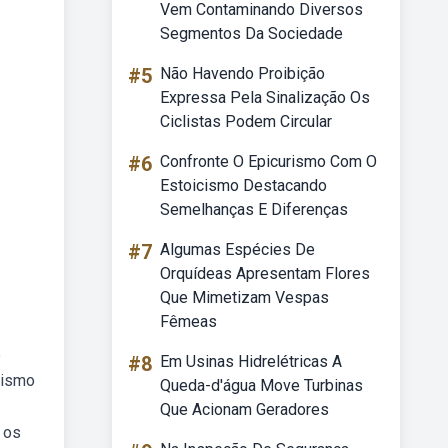
Vem Contaminando Diversos
Segmentos Da Sociedade
#5
Não Havendo Proibição
Expressa Pela Sinalização Os
Ciclistas Podem Circular
#6
Confronte O Epicurismo Com O
Estoicismo Destacando
Semelhanças E Diferenças
#7
Algumas Espécies De
Orquídeas Apresentam Flores
Que Mimetizam Vespas
Fêmeas
e
#8
Em Usinas Hidrelétricas A
lismo
Queda-d'água Move Turbinas
Que Acionam Geradores
 os