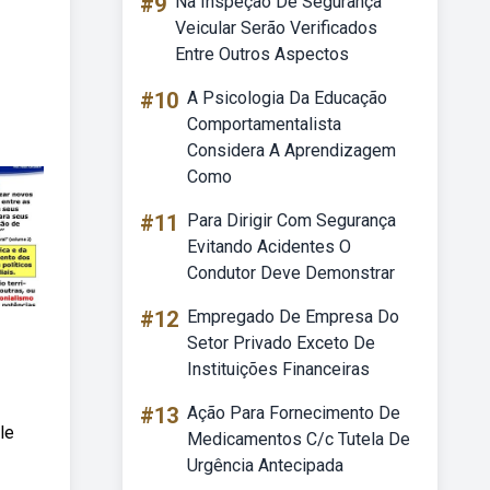
#9
Na Inspeção De Segurança
Veicular Serão Verificados
Entre Outros Aspectos
#10
A Psicologia Da Educação
Comportamentalista
Considera A Aprendizagem
Como
#11
Para Dirigir Com Segurança
Evitando Acidentes O
Condutor Deve Demonstrar
#12
Empregado De Empresa Do
Setor Privado Exceto De
Instituições Financeiras
#13
Ação Para Fornecimento De
le
Medicamentos C/c Tutela De
Urgência Antecipada