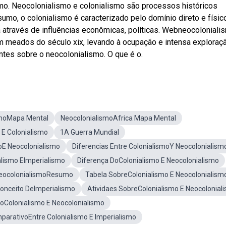
mo. Neocolonialismo e colonialismo são processos históricos
umo, o colonialismo é caracterizado pelo domínio direto e físic
a através de influências econômicas, políticas. Webneocoloniali
 em meados do século xix, levando à ocupação e intensa exploraç
ntes sobre o neocolonialismo. O que é o.
smoMapa Mental
NeocolonialismoAfrica Mapa Mental
 E Colonialismo
1A Guerra Mundial
moE Neocolonialismo
Diferencias Entre ColonialismoY Neocolonialism
alismo EImperialismo
Diferença DoColonialismo E Neocolonialismo
eocolonialismoResumo
Tabela SobreColonialismo E Neocolonialism
onceito DeImperialismo
Atividaes SobreColonialismo E Neocolonial
coColonialismo E Neocolonialismo
arativoEntre Colonialismo E Imperialismo