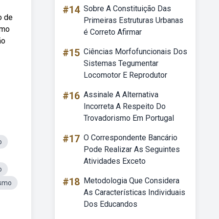
#14
Sobre A Constituição Das
o de
Primeiras Estruturas Urbanas
smo
é Correto Afirmar
ão
#15
Ciências Morfofuncionais Dos
Sistemas Tegumentar
Locomotor E Reprodutor
#16
Assinale A Alternativa
Incorreta A Respeito Do
Trovadorismo Em Portugal
#17
O Correspondente Bancário
o
Pode Realizar As Seguintes
Atividades Exceto
o
#18
Metodologia Que Considera
ismo
As Características Individuais
Dos Educandos