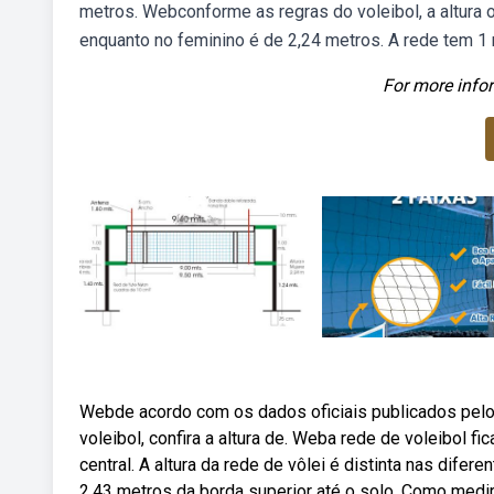
metros. Webconforme as regras do voleibol, a altura of
enquanto no feminino é de 2,24 metros. A rede tem 1 
For more infor
Webde acordo com os dados oficiais publicados pelo c
voleibol, confira a altura de. Weba rede de voleibol fi
central. A altura da rede de vôlei é distinta nas dife
2,43 metros da borda superior até o solo. Como medir 