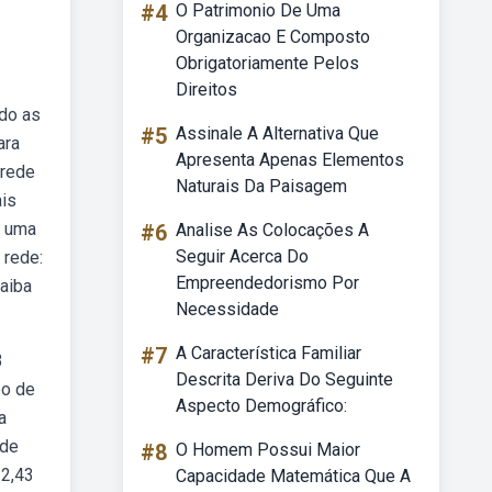
#4
O Patrimonio De Uma
Organizacao E Composto
Obrigatoriamente Pelos
Direitos
ndo as
#5
Assinale A Alternativa Que
ara
Apresenta Apenas Elementos
 rede
Naturais Da Paisagem
ais
a uma
#6
Analise As Colocações A
Seguir Acerca Do
 rede:
Empreendedorismo Por
aiba
Necessidade
#7
A Característica Familiar
3
Descrita Deriva Do Seguinte
po de
Aspecto Demográfico:
a
bde
#8
O Homem Possui Maior
 2,43
Capacidade Matemática Que A