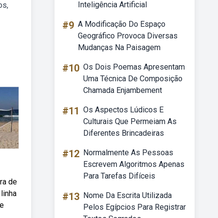
Inteligência Artificial
os,
#9
A Modificação Do Espaço
Geográfico Provoca Diversas
Mudanças Na Paisagem
#10
Os Dois Poemas Apresentam
Uma Técnica De Composição
Chamada Enjambement
#11
Os Aspectos Lúdicos E
Culturais Que Permeiam As
Diferentes Brincadeiras
#12
Normalmente As Pessoas
Escrevem Algoritmos Apenas
Para Tarefas Difíceis
ra de
linha
#13
Nome Da Escrita Utilizada
de
Pelos Egípcios Para Registrar