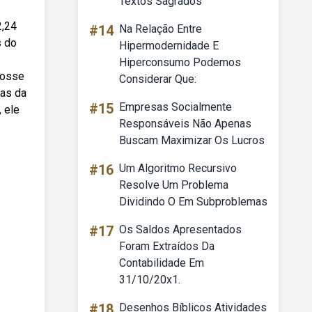
Textos Sagrados
2,24
#14
Na Relação Entre
s do
Hipermodernidade E
Hiperconsumo Podemos
fosse
Considerar Que:
nas da
#15
Empresas Socialmente
 ele
Responsáveis Não Apenas
Buscam Maximizar Os Lucros
#16
Um Algoritmo Recursivo
Resolve Um Problema
Dividindo O Em Subproblemas
#17
Os Saldos Apresentados
Foram Extraídos Da
Contabilidade Em
31/10/20x1.
#18
Desenhos Bíblicos Atividades