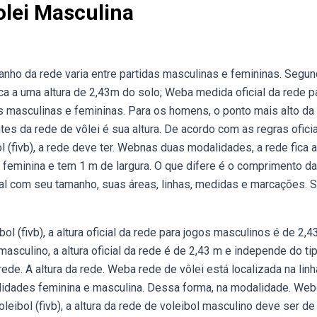
olei Masculina
anho da rede varia entre partidas masculinas e femininas. Segu
ica a uma altura de 2,43m do solo; Weba medida oficial da rede p
das masculinas e femininas. Para os homens, o ponto mais alto da
s da rede de vôlei é sua altura. De acordo com as regras ofici
l (fivb), a rede deve ter. Webnas duas modalidades, a rede fica 
 feminina e tem 1 m de largura. O que difere é o comprimento da
al com seu tamanho, suas áreas, linhas, medidas e marcações. S
 (fivb), a altura oficial da rede para jogos masculinos é de 2,4
asculino, a altura oficial da rede é de 2,43 m e independe do ti
rede. A altura da rede. Weba rede de vôlei está localizada na linh
alidades feminina e masculina. Dessa forma, na modalidade. We
eibol (fivb), a altura da rede de voleibol masculino deve ser de