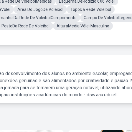
 Da Rede De VoleibolMedidas
Esquema DeRodizio 6X6 Volei
eVôlei
Area Do JogoDe Voleibol
TopoDa Rede Voleibol
manho Da Rede De VoleibolComprimento
Campo De VoleibolLegen
 PosteDa Rede De Voleibol
AlturaMedia Vôlei Masculino
 ao desenvolvimento dos alunos no ambiente escolar, empregan
nexões genuínas e são alimentados por criatividade e paixão. 
a jornada para se tornarem uma geração notável, utilizando abo
ipais instituições acadêmicas do mundo - dsw.aau.edu.et.