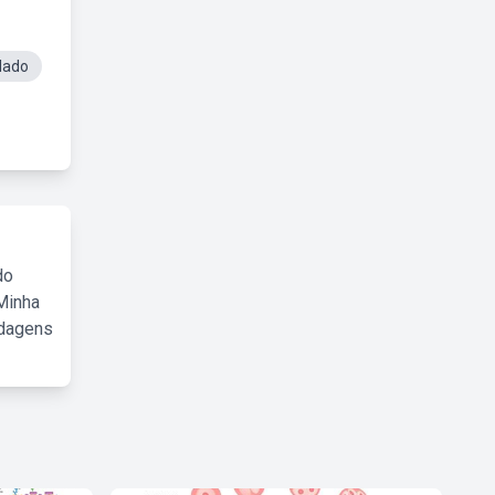
dado
do
Minha
rdagens