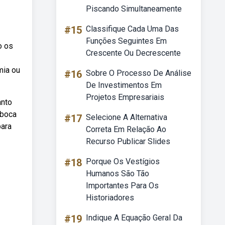
Piscando Simultaneamente
#15
Classifique Cada Uma Das
Funções Seguintes Em
o os
Crescente Ou Decrescente
mia ou
#16
Sobre O Processo De Análise
De Investimentos Em
Projetos Empresariais
anto
 boca
#17
Selecione A Alternativa
para
Correta Em Relação Ao
Recurso Publicar Slides
#18
Porque Os Vestígios
Humanos São Tão
Importantes Para Os
Historiadores
#19
Indique A Equação Geral Da