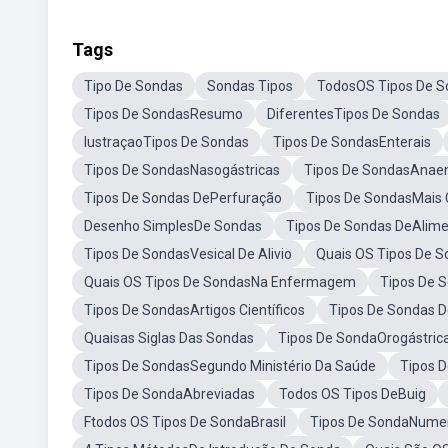
Tags
Tipo De Sondas
Sondas Tipos
TodosOS Tipos De S
Tipos De SondasResumo
DiferentesTipos De Sondas
IustraçaoTipos De Sondas
Tipos De SondasEnterais
Tipos De SondasNasogástricas
Tipos De SondasAnaen
Tipos De Sondas DePerfuração
Tipos De SondasMais
Desenho SimplesDe Sondas
Tipos De Sondas DeAlime
Tipos De SondasVesical De Alivio
Quais OS Tipos De 
Quais OS Tipos De SondasNa Enfermagem
Tipos De 
Tipos De SondasArtigos Científicos
Tipos De Sondas D
Quaisas Siglas Das Sondas
Tipos De SondaOrogástric
Tipos De SondasSegundo Ministério Da Saúde
Tipos 
Tipos De SondaAbreviadas
Todos OS Tipos DeBuig
Ftodos OS Tipos De SondaBrasil
Tipos De SondaNume