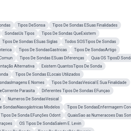
ondas
Tipos DeSonsa
Tipos De Sondas ESuas Finalidades
SondasUs Tipos
Tipos De Sondas QueExistem
Tipos De Sondas ESuas Siglas
Todos SOSTipos De Sondas
terica
Tipos De SondasGastricas
Tipos De SondasArtigo
 Comun
Tipos De Sondas ESuas Diferenças
Quia OS TiposD Sond
ntação Alternativa
Existem QuantosTipos De Sonda
Sonda
Tipos De Sondas ELocais Utilizados
SondasImagens E Nomes
Tipos De SondasVesical E Sua Finalidade
eCorrente Parasita
Diferentes Tipos De Sondas EFunçao
a
Numeros De SondasVesical
De SondasNasogástricas Modelos
Tipos De SondasEnfermagem Cor
Tipos De Sonda EFunções Odont
QuaisSao as Numeracoes Das So
raçoes
OS Tipos De SondaSalem E. Levin