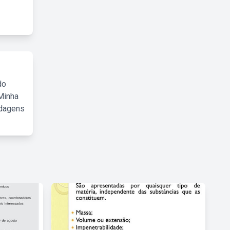
do
Minha
rdagens