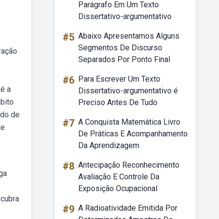
Parágrafo Em Um Texto
Dissertativo-argumentativo
#5
Abaixo Apresentamos Alguns
Segmentos De Discurso
ração
Separados Por Ponto Final
#6
Para Escrever Um Texto
té a
Dissertativo-argumentativo é
bito
Preciso Antes De Tudo
odo de
#7
A Conquista Matemática Livro
de
De Práticas E Acompanhamento
Da Aprendizagem
#8
Antecipação Reconhecimento
ga
Avaliação E Controle Da
Exposição Ocupacional
scubra
#9
A Radioatividade Emitida Por