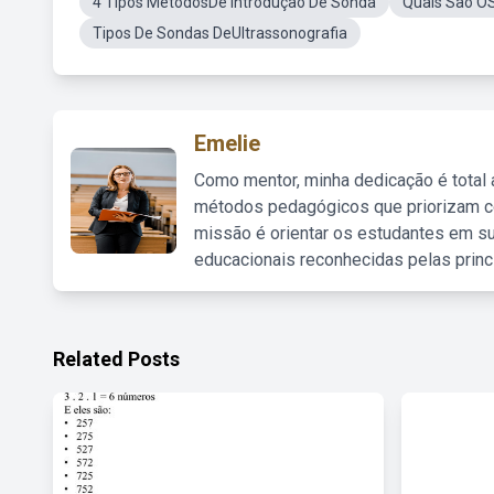
4 Tipos MétodosDe Introdução De Sonda
Quais São O
Tipos De Sondas DeUltrassonografia
Emelie
Como mentor, minha dedicação é total
métodos pedagógicos que priorizam co
missão é orientar os estudantes em su
educacionais reconhecidas pelas princ
Related Posts