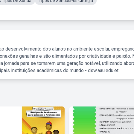
S Tipos De Sonda
Tipos De SondasPós Cirurgia
 ao desenvolvimento dos alunos no ambiente escolar, empregan
nexões genuínas e são alimentados por criatividade e paixão. 
a jornada para se tornarem uma geração notável, utilizando abo
ipais instituições acadêmicas do mundo - dsw.aau.edu.et.