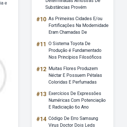
Determinadas Amostras De
ia e
Substâncias Provém
#10
As Primeiras Cidades E/ou
Fortificações Na Modernidade
Eram Chamadas De
#11
O Sistema Toyota De
Produção é Fundamentado
Nos Princípios Filosóficos
#12
Muitas Flores Produzem
Néctar E Possuem Pétalas
Coloridas E Perfumadas
#13
Exercícios De Expressões
Numéricas Com Potenciação
E Radiciação 6o Ano
#14
Código De Erro Samsung
Virus Doctor Dois Leds