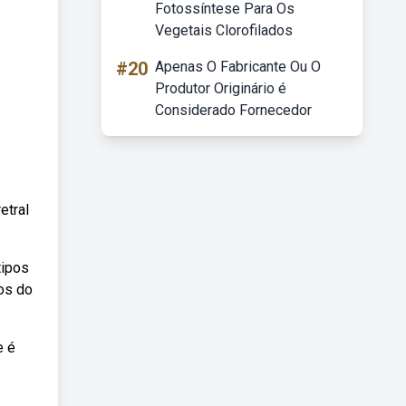
Fotossíntese Para Os
Vegetais Clorofilados
#20
Apenas O Fabricante Ou O
Produtor Originário é
Considerado Fornecedor
etral
tipos
os do
e é