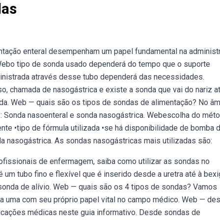
das
ntação enteral desempenham um papel fundamental na administ
. Webo tipo de sonda usado dependerá do tempo que o suporte
dministrada através desse tubo dependerá das necessidades.
, chamada de nasogástrica e existe a sonda que vai do nariz a
mada. Web — quais são os tipos de sondas de alimentação? No âm
s: Sonda nasoenteral e sonda nasogástrica. Webescolha do mét
ente •tipo de fórmula utilizada •se há disponibilidade de bomba 
a nasogástrica. As sondas nasogástricas mais utilizadas são:
issionais de enfermagem, saiba como utilizar as sondas no
um tubo fino e flexível que é inserido desde a uretra até à bexi
 a sonda de alívio. Web — quais são os 4 tipos de sondas? Vamos
ada uma com seu próprio papel vital no campo médico. Web — de
plicações médicas neste guia informativo. Desde sondas de