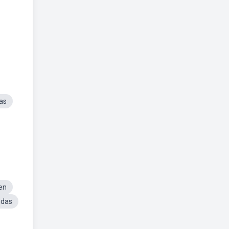
as
en
ndas