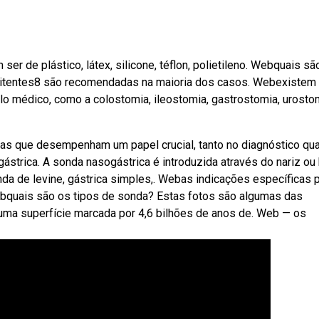
r de plástico, látex, silicone, téflon, polietileno. Webquais sã
rmitentes8 são recomendadas na maioria dos casos. Webexistem
lo médico, como a colostomia, ileostomia, gastrostomia, urosto
s que desempenham um papel crucial, tanto no diagnóstico qu
strica. A sonda nasogástrica é introduzida através do nariz ou
 de levine, gástrica simples,. Webas indicações específicas 
ebquais são os tipos de sonda? Estas fotos são algumas das
uma superfície marcada por 4,6 bilhões de anos de. Web — os