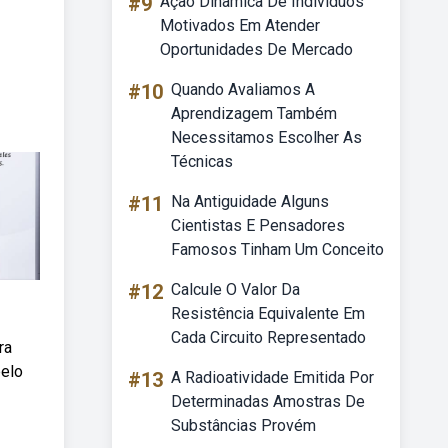
#9
Ação Dinamica De Individuos
Motivados Em Atender
Oportunidades De Mercado
#10
Quando Avaliamos A
Aprendizagem Também
Necessitamos Escolher As
Técnicas
#11
Na Antiguidade Alguns
Cientistas E Pensadores
Famosos Tinham Um Conceito
#12
Calcule O Valor Da
Resistência Equivalente Em
Cada Circuito Representado
ra
pelo
#13
A Radioatividade Emitida Por
Determinadas Amostras De
Substâncias Provém