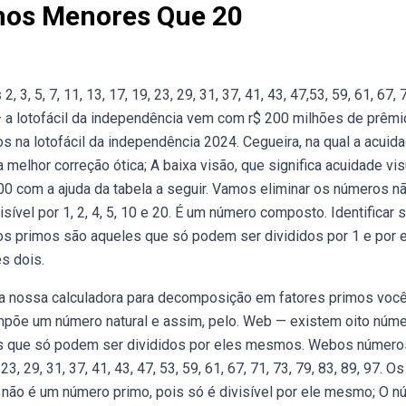
mos Menores Que 20
, 5, 7, 11, 13, 17, 19, 23, 29, 31, 37, 41, 43, 47,53, 59, 61, 67, 7
 a lotofácil da independência vem com r$ 200 milhões de prêmi
 na lotofácil da independência 2024. Cegueira, na qual a acuid
 melhor correção ótica; A baixa visão, que significa acuidade vis
 com a ajuda da tabela a seguir. Vamos eliminar os números n
ível por 1, 2, 4, 5, 10 e 20. É um número composto. Identificar 
os primos são aqueles que só podem ser divididos por 1 e por 
s dois.
da nossa calculadora para decomposição em fatores primos voc
mpõe um número natural e assim, pelo. Web — existem oito núm
os que só podem ser divididos por eles mesmos. Webos número
3, 29, 31, 37, 41, 43, 47, 53, 59, 61, 67, 71, 73, 79, 83, 89, 97. Os
1 não é um número primo, pois só é divisível por ele mesmo; O 