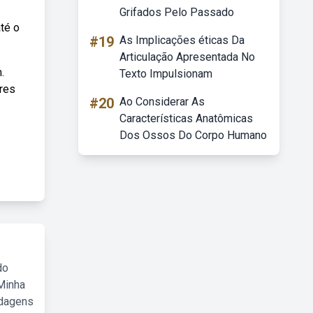
Grifados Pelo Passado
té o
#19
As Implicações éticas Da
Articulação Apresentada No
.
Texto Impulsionam
res
#20
Ao Considerar As
Características Anatômicas
Dos Ossos Do Corpo Humano
do
Minha
rdagens