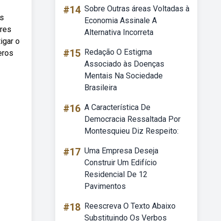
#14
Sobre Outras áreas Voltadas à
us
Economia Assinale A
ores
Alternativa Incorreta
igar o
#15
Redação O Estigma
eros
Associado às Doenças
Mentais Na Sociedade
Brasileira
#16
A Característica De
Democracia Ressaltada Por
Montesquieu Diz Respeito:
#17
Uma Empresa Deseja
Construir Um Edifício
Residencial De 12
Pavimentos
#18
Reescreva O Texto Abaixo
Substituindo Os Verbos