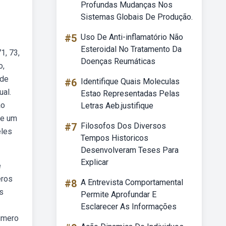
Profundas Mudanças Nos
Sistemas Globais De Produção.
#5
Uso De Anti-inflamatório Não
Esteroidal No Tratamento Da
1, 73,
Doenças Reumáticas
o,
ade
#6
Identifique Quais Moleculas
ual.
Estao Representadas Pelas
ão
Letras Aeb.justifique
se um
#7
Filosofos Dos Diversos
eles
Tempos Historicos
Desenvolveram Teses Para
Explicar
ê
eros
#8
A Entrevista Comportamental
s
Permite Aprofundar E
Esclarecer As Informações
número