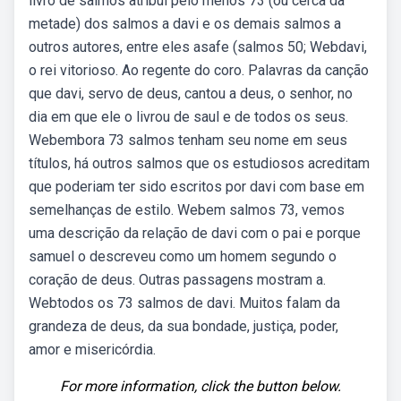
livro de salmos atribui pelo menos 73 (ou cerca da
metade) dos salmos a davi e os demais salmos a
outros autores, entre eles asafe (salmos 50; Webdavi,
o rei vitorioso. Ao regente do coro. Palavras da canção
que davi, servo de deus, cantou a deus, o senhor, no
dia em que ele o livrou de saul e de todos os seus.
Webembora 73 salmos tenham seu nome em seus
títulos, há outros salmos que os estudiosos acreditam
que poderiam ter sido escritos por davi com base em
semelhanças de estilo. Webem salmos 73, vemos
uma descrição da relação de davi com o pai e porque
samuel o descreveu como um homem segundo o
coração de deus. Outras passagens mostram a.
Webtodos os 73 salmos de davi. Muitos falam da
grandeza de deus, da sua bondade, justiça, poder,
amor e misericórdia.
For more information, click the button below.