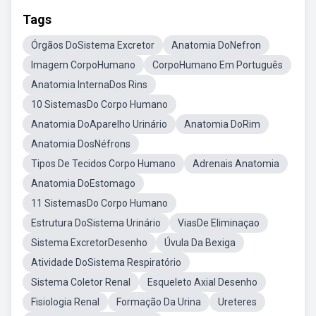
Tags
Órgãos DoSistema Excretor
Anatomia DoNefron
Imagem CorpoHumano
CorpoHumano Em Português
Anatomia InternaDos Rins
10 SistemasDo Corpo Humano
Anatomia DoAparelho Urinário
Anatomia DoRim
Anatomia DosNéfrons
Tipos De Tecidos Corpo Humano
Adrenais Anatomia
Anatomia DoEstomago
11 SistemasDo Corpo Humano
Estrutura DoSistema Urinário
ViasDe Eliminaçao
Sistema ExcretorDesenho
Úvula Da Bexiga
Atividade DoSistema Respiratório
Sistema Coletor Renal
Esqueleto Axial Desenho
Fisiologia Renal
Formação Da Urina
Ureteres