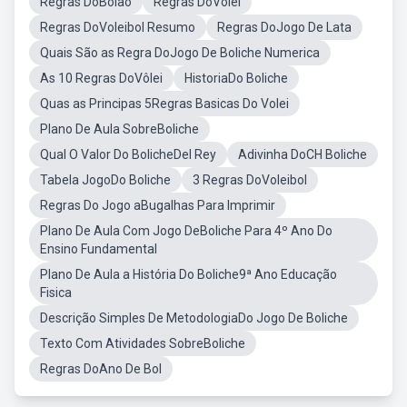
Regras DoBolão
Regras DoVolei
Regras DoVoleibol Resumo
Regras DoJogo De Lata
Quais São as Regra DoJogo De Boliche Numerica
As 10 Regras DoVôlei
HistoriaDo Boliche
Quas as Principas 5Regras Basicas Do Volei
Plano De Aula SobreBoliche
Qual O Valor Do BolicheDel Rey
Adivinha DoCH Boliche
Tabela JogoDo Boliche
3 Regras DoVoleibol
Regras Do Jogo aBugalhas Para Imprimir
Plano De Aula Com Jogo DeBoliche Para 4º Ano Do
Ensino Fundamental
Plano De Aula a História Do Boliche9ª Ano Educação
Fisica
Descrição Simples De MetodologiaDo Jogo De Boliche
Texto Com Atividades SobreBoliche
Regras DoAno De Bol