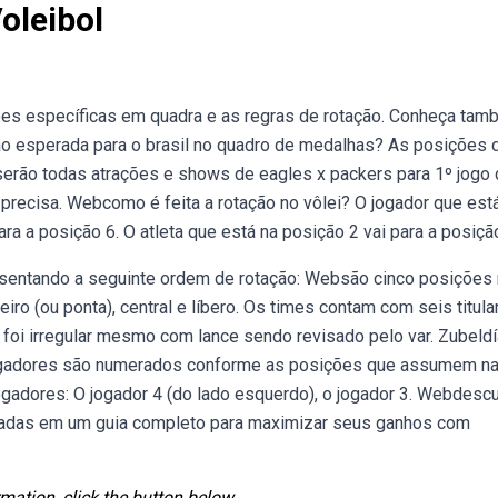
oleibol
ões específicas em quadra e as regras de rotação. Conheça tam
ção esperada para o brasil no quadro de medalhas? As posições 
erão todas atrações e shows de eagles x packers para 1º jogo d
ê precisa. Webcomo é feita a rotação no vôlei? O jogador que est
ara a posição 6. O atleta que está na posição 2 vai para a posiçã
esentando a seguinte ordem de rotação: Websão cinco posições
eiro (ou ponta), central e líbero. Os times contam com seis titula
foi irregular mesmo com lance sendo revisado pelo var. Zubeld
jogadores são numerados conforme as posições que assumem n
jogadores: O jogador 4 (do lado esquerdo), o jogador 3. Webdesc
seadas em um guia completo para maximizar seus ganhos com
mation, click the button below.