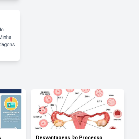
do
Minha
rdagens
s
Desvantagens Do Processo