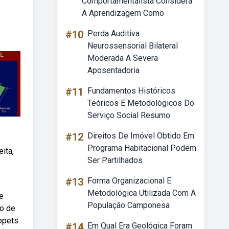
Comportamentalista Considera
A Aprendizagem Como
#10
Perda Auditiva
Neurossensorial Bilateral
Moderada A Severa
Aposentadoria
#11
Fundamentos Históricos
Teóricos E Metodológicos Do
Serviço Social Resumo
#12
Direitos De Imóvel Obtido Em
Programa Habitacional Podem
ita,
Ser Partilhados
#13
Forma Organizacional E
Metodológica Utilizada Com A
e
População Camponesa
ão de
bpets
#14
Em Qual Era Geológica Foram