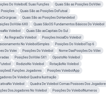
ições Do VoleibolE Suas Funções
Quais São as Posições DoVôlei
 Posições
Quais São as Posições DoFutsal
sCirúrgicas
Quais São as Posições DoHandebol
sições DoVôlei 6X0
Quais SãoOS Fundamentos Básicos Do Voleibol
saNo Voleibol
Quais São asCapitais Do Sul
As RegrasDo Voleibol
Posições InicialDo Voleibol
sicionamento No VoleibolSimples
Posições Do VoleibolTop 6
es Do Volei
Posições Do Voleibol
Nome DasPosições Do Vôlei
eradas
Posições DoVôlei 5X1
OpostoNo Voleibol
Futebol
RodizioNo Voleibol
RotaçãoNo Voleibol
osiçõesE Funções Jogadores
Posições VoleibolApp
adores De Voleibol Quadra Ilustração
ativaNo Voleibol
Quadra De Voleibol Comas Posisoes Dos Jogadore
ições DosJogadores No Voleibol
Posições Do VoleibolNumeros