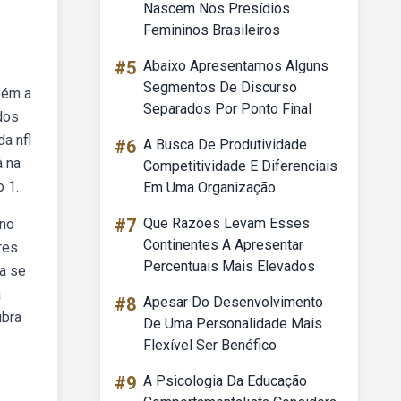
Nascem Nos Presídios
Femininos Brasileiros
#5
Abaixo Apresentamos Alguns
Segmentos De Discurso
bém a
Separados Por Ponto Final
dos
a nfl
#6
A Busca De Produtividade
á na
Competitividade E Diferenciais
o 1.
Em Uma Organização
#7
Que Razões Levam Esses
 no
Continentes A Apresentar
res
Percentuais Mais Elevados
ía se
a
#8
Apesar Do Desenvolvimento
ubra
De Uma Personalidade Mais
Flexível Ser Benéfico
#9
A Psicologia Da Educação