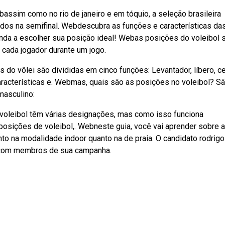
bassim como no rio de janeiro e em tóquio, a seleção brasileira
idos na semifinal. Webdescubra as funções e características da
nda a escolher sua posição ideal! Webas posições do voleibol 
 cada jogador durante um jogo.
o vôlei são divididas em cinco funções: Levantador, líbero, ce
aracterísticas e. Webmas, quais são as posições no voleibol? S
masculino:
e voleibol têm várias designações, mas como isso funciona
posições de voleibol,. Webneste guia, você vai aprender sobre 
anto na modalidade indoor quanto na de praia. O candidato rodrigo
s com membros de sua campanha.