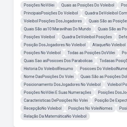
Posições NoVôlei
Quais as Posições Do Voleibol
Pos
PrincipaisPosições Do Voleibol
Quadra DeVoleibol Com
Voleibol Posições DosJogadores
Quais São as Posiçõe
Quais São as10 Maravilhas Do Mundo
Quais São as Po
Posições Voleibol
Quadra DeVoleibol Posições
Defe
Posição DosJogadores No Voleibol
AtaqueNo Voleibol
Posições No Voleibol
Todas as Posições DoVôlei
Po
Quais Sao asPosicoes Dos Parabolicas
Todasas Posiçõ
Historia Do VoleibolResumo
Posicoes Do VoleibolNum
Nome DasPosições Do Volei
Quais São as Posições Do
Posicionamento DosJogadores No Voleibol
Voleibol P
Posições NoVôlei E Suas Numerações
Posições DosJog
Caracteristicas DePosições No Volei
Posição De Expect
RecepçãoNo Voleibol
Posições No VoleiNomes
Pos
Relação Da MatemáticaNo Voleibol