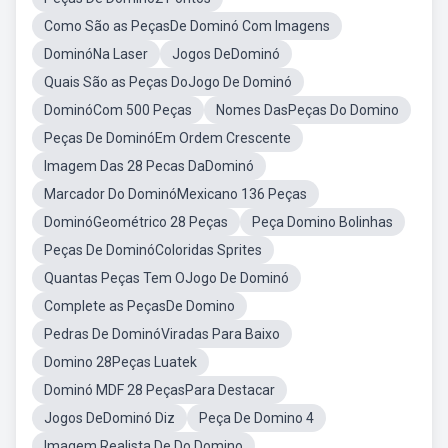
Como São as PeçasDe Dominó Com Imagens
DominóNa Laser
Jogos DeDominó
Quais São as Peças DoJogo De Dominó
DominóCom 500 Peças
Nomes DasPeças Do Domino
Peças De DominóEm Ordem Crescente
Imagem Das 28 Pecas DaDominó
Marcador Do DominóMexicano 136 Peças
DominóGeométrico 28 Peças
Peça Domino Bolinhas
Peças De DominóColoridas Sprites
Quantas Peças Tem OJogo De Dominó
Complete as PeçasDe Domino
Pedras De DominóViradas Para Baixo
Domino 28Peças Luatek
Dominó MDF 28 PeçasPara Destacar
Jogos DeDominó Diz
Peça De Domino 4
Imagem Realista De Do Domino