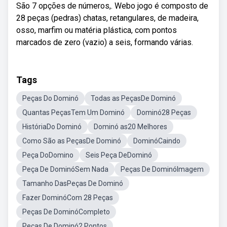
São 7 opções de números,. Webo jogo é composto de
28 peças (pedras) chatas, retangulares, de madeira,
osso, marfim ou matéria plástica, com pontos
marcados de zero (vazio) a seis, formando várias.
Tags
Peças Do Dominó
Todas as PeçasDe Dominó
Quantas PeçasTem Um Dominó
Dominó28 Peças
HistóriaDo Dominó
Dominó as20 Melhores
Como São as PeçasDe Dominó
DominóCaindo
Peça DoDomino
Seis Peça DeDominó
Peça De DominóSem Nada
Peças De DominóImagem
Tamanho DasPeças De Dominó
Fazer DominóCom 28 Peças
Peças De DominóCompleto
Peças De Dominó2 Pontos