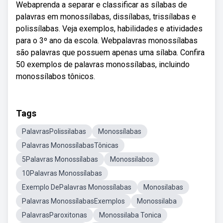
Webaprenda a separar e classificar as sílabas de
palavras em monossílabas, dissílabas, trissílabas e
polissílabas. Veja exemplos, habilidades e atividades
para o 3º ano da escola. Webpalavras monossílabas
são palavras que possuem apenas uma sílaba. Confira
50 exemplos de palavras monossílabas, incluindo
monossílabos tônicos.
Tags
PalavrasPolissilabas
Monossílabas
Palavras MonossílabasTônicas
5Palavras Monossílabas
Monossilabos
10Palavras Monossílabas
Exemplo DePalavras Monossílabas
Monosilabas
Palavras MonossílabasExemplos
Monossilaba
PalavrasParoxitonas
Monossilaba Tonica