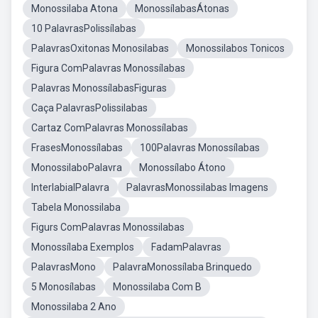
Monossilaba Atona
MonossílabasÁtonas
10 PalavrasPolissílabas
PalavrasOxitonas Monosilabas
Monossilabos Tonicos
Figura ComPalavras Monossílabas
Palavras MonossílabasFiguras
Caça PalavrasPolissilabas
Cartaz ComPalavras Monossílabas
FrasesMonossílabas
100Palavras Monossílabas
MonossilaboPalavra
Monossílabo Átono
InterlabialPalavra
PalavrasMonossilabas Imagens
Tabela Monossilaba
Figurs ComPalavras Monossilabas
Monossílaba Exemplos
FadamPalavras
PalavrasMono
PalavraMonossílaba Brinquedo
5 Monosílabas
Monossilaba Com B
Monossilaba 2 Ano