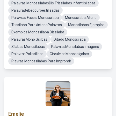
Palavras MonossílabasDis Trissilabas Infantilsilabas
PalavraBebedouroestilizadas
Paravras Faceis Monossilaba
Monossilaba Atono
Trissilaba ParoxintonaPalavras
Monosilabas Ejemplos
Exemplos Monossilaba Dissílaba
PalavrasMono Ssilbas
Ditado Monossilaba
Sílabas Monosílabas
PalavrasMonsilabas Imagens
PalavrasPolissilibas
Circule asMonossíçabas
Plavras Monossilabas Para Impromir
Emelie