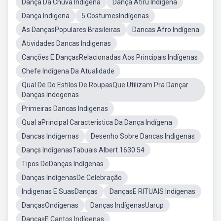
Dança Da Chuva Indígena
Dança Atiru Indígena
Dança Indigena
5 CostumesIndígenas
As DançasPopulares Brasileiras
Dancas Afro Indígena
Atividades Dancas Indigenas
Canções E DançasRelacionadas Aos Principais Indígenas
Chefe Indígena Da Atualidade
Qual De Do Estilos De RoupasQue Utilizam Pra Dançar
Danças Indegenas
Primeiras Dancas Indigenas
Qual aPrincipal Caracteristica Da Dança Indígena
Dancas Indígernas
Desenho Sobre Dancas Indigenas
Dançs IndígenasTabuais Albert 1630 54
Tipos DeDanças Indígenas
Danças IndígenasDe Celebração
Indigenas E SuasDanças
DançasE RITUAIS Indígenas
DançasOndigenas
Danças IndígenasUarup
DançasE Cantos Indígenas