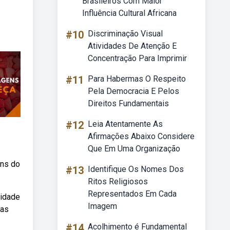
Brasileiros Com Maior
Influência Cultural Africana
#10
Discriminação Visual
Atividades De Atenção E
Concentração Para Imprimir
#11
Para Habermas O Respeito
Pela Democracia E Pelos
Direitos Fundamentais
#12
Leia Atentamente As
Afirmações Abaixo Considere
Que Em Uma Organização
ens do
#13
Identifique Os Nomes Dos
Ritos Religiosos
Representados Em Cada
lidade
Imagem
oas
#14
Acolhimento é Fundamental