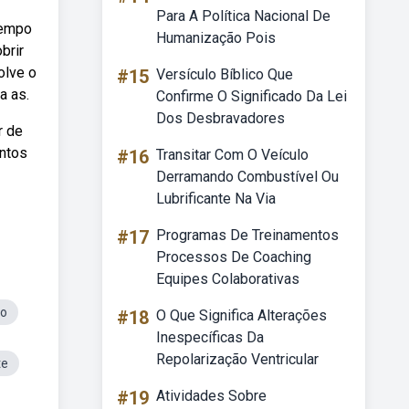
Para A Política Nacional De
Tempo
Humanização Pois
brir
olve o
#15
Versículo Bíblico Que
a as.
Confirme O Significado Da Lei
Dos Desbravadores
r de
entos
#16
Transitar Com O Veículo
Derramando Combustível Ou
Lubrificante Na Via
#17
Programas De Treinamentos
Processos De Coaching
Equipes Colaborativas
ão
#18
O Que Significa Alterações
Inespecíficas Da
Repolarização Ventricular
te
#19
Atividades Sobre