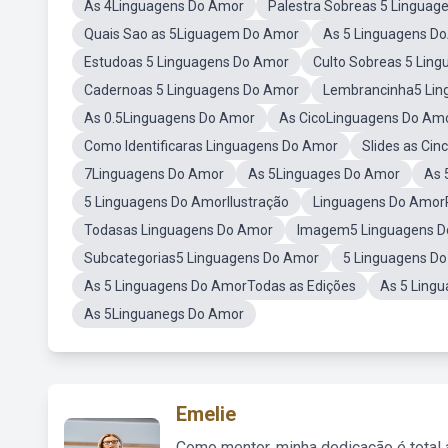
As 4Linguagens Do Amor
Palestra Sobreas 5 Linguag
Quais Sao as 5Liguagem Do Amor
As 5 Linguagens D
Estudoas 5 Linguagens Do Amor
Culto Sobreas 5 Lin
Cadernoas 5 Linguagens Do Amor
Lembrancinha5 Lin
As 0.5Linguagens Do Amor
As CicoLinguagens Do Am
Como Identificaras Linguagens Do Amor
Slides as Ci
7Linguagens Do Amor
As 5Linguages Do Amor
As 
5 Linguagens Do AmorIlustração
Linguagens Do Amor
Todasas Linguagens Do Amor
Imagem5 Linguagens D
Subcategorias5 Linguagens Do Amor
5 Linguagens Do
As 5 Linguagens Do AmorTodas as Edições
As 5 Ling
As 5Linguanegs Do Amor
Emelie
Como mentor, minha dedicação é total