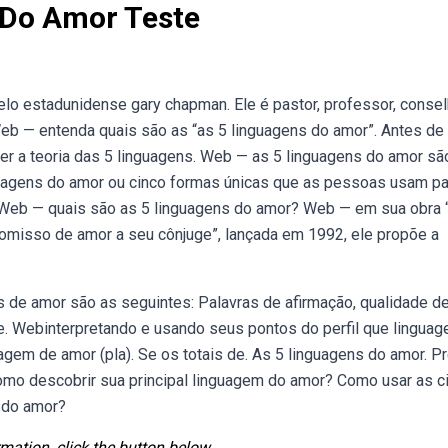
 Do Amor Teste
lo estadunidense gary chapman. Ele é pastor, professor, consel
Web — entenda quais são as “as 5 linguagens do amor”. Antes de
er a teoria das 5 linguagens. Web — as 5 linguagens do amor sã
guagens do amor ou cinco formas únicas que as pessoas usam pa
,. Web — quais são as 5 linguagens do amor? Web — em sua obra 
misso de amor a seu cônjuge”, lançada em 1992, ele propõe a
 de amor são as seguintes: Palavras de afirmação, qualidade d
ue. Webinterpretando e usando seus pontos do perfil que lingua
agem de amor (pla). Se os totais de. As 5 linguagens do amor. P
Como descobrir sua principal linguagem do amor? Como usar as c
 do amor?
mation, click the button below.