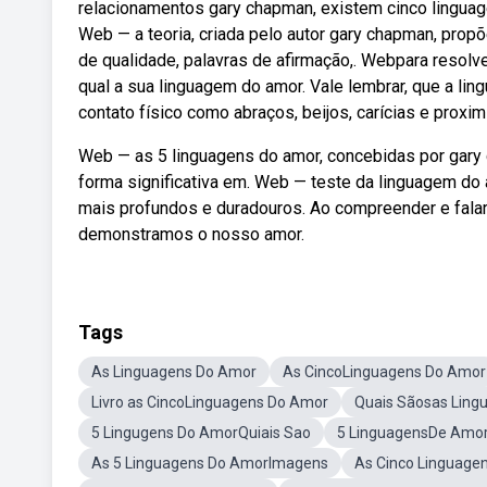
relacionamentos gary chapman, existem cinco lingua
Web — a teoria, criada pelo autor gary chapman, prop
de qualidade, palavras de afirmação,. Webpara resolv
qual a sua linguagem do amor. Vale lembrar, que a li
contato físico como abraços, beijos, carícias e prox
Web — as 5 linguagens do amor, concebidas por gary
forma significativa em. Web — teste da linguagem do
mais profundos e duradouros. Ao compreender e fala
demonstramos o nosso amor.
Tags
As Linguagens Do Amor
As CincoLinguagens Do Amor
Livro as CincoLinguagens Do Amor
Quais Sãosas Ling
5 Lingugens Do AmorQuiais Sao
5 LinguagensDe Amo
As 5 Linguagens Do AmorImagens
As Cinco Linguag