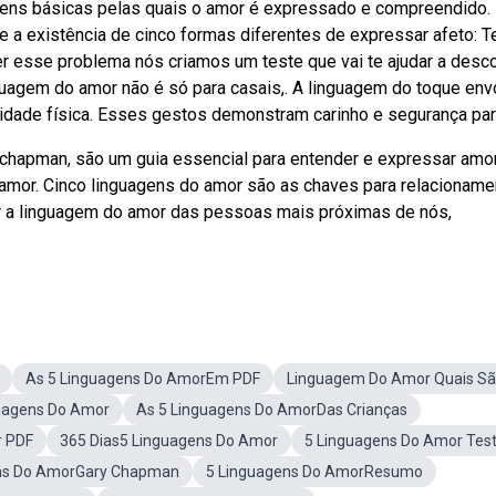
gens básicas pelas quais o amor é expressado e compreendido.
õe a existência de cinco formas diferentes de expressar afeto: 
er esse problema nós criamos um teste que vai te ajudar a desco
nguagem do amor não é só para casais,. A linguagem do toque env
imidade física. Esses gestos demonstram carinho e segurança par
 chapman, são um guia essencial para entender e expressar amo
 amor. Cinco linguagens do amor são as chaves para relacionam
r a linguagem do amor das pessoas mais próximas de nós,
As 5 Linguagens Do AmorEm PDF
Linguagem Do Amor Quais S
uagens Do Amor
As 5 Linguagens Do AmorDas Crianças
r PDF
365 Dias5 Linguagens Do Amor
5 Linguagens Do Amor Tes
ens Do AmorGary Chapman
5 Linguagens Do AmorResumo