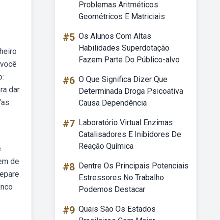
Problemas Aritméticos
Geométricos E Matriciais
#5
Os Alunos Com Altas
Habilidades Superdotação
heiro
Fazem Parte Do Público-alvo
 você
o:
#6
O Que Significa Dizer Que
ra dar
Determinada Droga Psicoativa
“as
Causa Dependência
#7
Laboratório Virtual Enzimas
Catalisadores E Inibidores De
Reação Química
e
gem de
#8
Dentre Os Principais Potenciais
repare
Estressores No Trabalho
inco
Podemos Destacar
#9
Quais São Os Estados