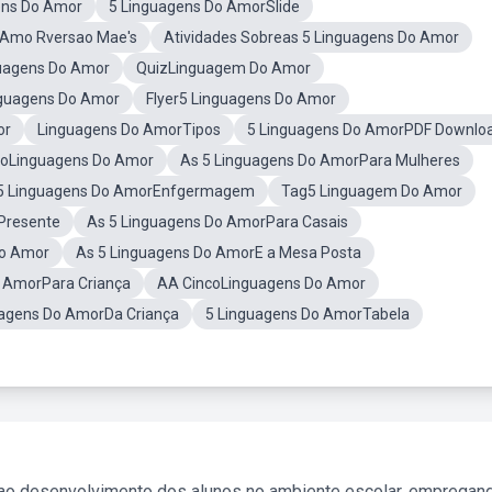
ens Do Amor
5 Linguagens Do AmorSlide
oAmo Rversao Mae's
Atividades Sobreas 5 Linguagens Do Amor
guagens Do Amor
QuizLinguagem Do Amor
guagens Do Amor
Flyer5 Linguagens Do Amor
or
Linguagens Do AmorTipos
5 Linguagens Do AmorPDF Downlo
ncoLinguagens Do Amor
As 5 Linguagens Do AmorPara Mulheres
5 Linguagens Do AmorEnfgermagem
Tag5 Linguagem Do Amor
Presente
As 5 Linguagens Do AmorPara Casais
o Amor
As 5 Linguagens Do AmorE a Mesa Posta
 AmorPara Criança
AA CincoLinguagens Do Amor
uagens Do AmorDa Criança
5 Linguagens Do AmorTabela
 ao desenvolvimento dos alunos no ambiente escolar, empregan