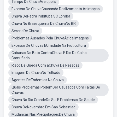
Tempo De ChuvaAreiopolis
Excesso De ChuvaCausando Deslizamento Animaçao
Chuva DePedra Imbituba SC Lomba
Chuva No Braesquema De ChuvaNo BR
SerenoDe Chuva
Problemas Ausados Pela ChuvaÁcida Imagens
Excesso De Chuvas EUmidade Na Fruticultura
Cabanas No Bato ContraChuva E Rio De Galho
Camuflado
Risco De Queda Com aChuva De Pessoas
Imagem De ChuvaNo Telhado
Agentes DeEndemias Na Chuva
Quais Problemas PodemSer Causados Com Faltas De
Chuvas
Chuva No Rio GrandeDo Sul E Problemas De Saude
Chuva DeNovembro Em Sao Sebastiao
Mudanças Nas PrecipitaçõesDe Chuva