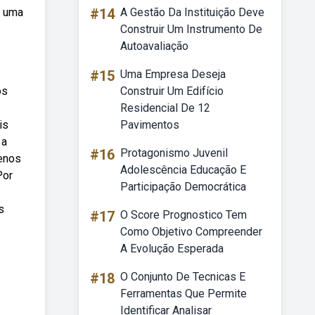
e uma
#14
A Gestão Da Instituição Deve
Construir Um Instrumento De
Autoavaliação
#15
Uma Empresa Deseja
os
Construir Um Edifício
Residencial De 12
is
Pavimentos
 a
#16
Protagonismo Juvenil
renos
Adolescência Educação E
Por
Participação Democrática
s
#17
O Score Prognostico Tem
Como Objetivo Compreender
A Evolução Esperada
#18
O Conjunto De Tecnicas E
Ferramentas Que Permite
Identificar Analisar