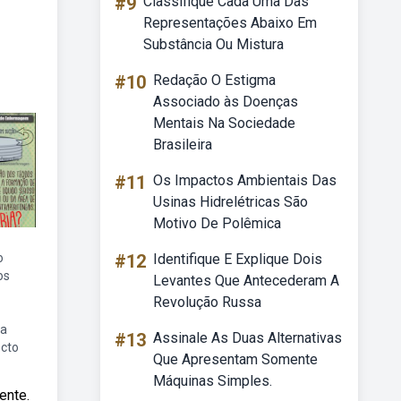
#9
Classifique Cada Uma Das
Representações Abaixo Em
Substância Ou Mistura
#10
Redação O Estigma
Associado às Doenças
Mentais Na Sociedade
Brasileira
#11
Os Impactos Ambientais Das
Usinas Hidrelétricas São
Motivo De Polêmica
o
#12
Identifique E Explique Dois
os
Levantes Que Antecederam A
Revolução Russa
da
#13
Assinale As Duas Alternativas
ecto
Que Apresentam Somente
Máquinas Simples.
ente.