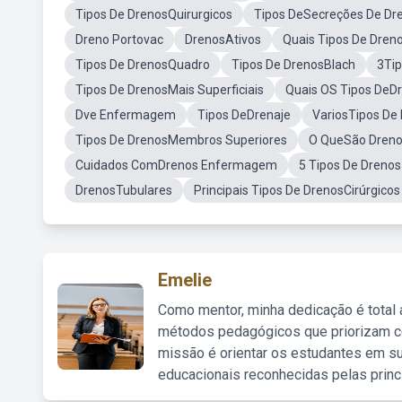
Tipos De DrenosQuirurgicos
Tipos DeSecreções De Dr
Dreno Portovac
DrenosAtivos
Quais Tipos De Dren
Tipos De DrenosQuadro
Tipos De DrenosBlach
3Tip
Tipos De DrenosMais Superficiais
Quais OS Tipos DeD
Dve Enfermagem
Tipos DeDrenaje
VariosTipos De
Tipos De DrenosMembros Superiores
O QueSão Dren
Cuidados ComDrenos Enfermagem
5 Tipos De Dren
DrenosTubulares
Principais Tipos De DrenosCirúrgicos
Emelie
Como mentor, minha dedicação é total
métodos pedagógicos que priorizam co
missão é orientar os estudantes em su
educacionais reconhecidas pelas princ