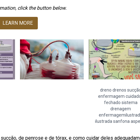
mation, click the button below.
LEARN MORE
dreno drenos sucçã
enfermagem cuidad
fechado sistema
drenagem
enfermagemilustra
ilustrada sanfona asp
sucção, de penrose e de tórax, e como cuidar deles adequadam