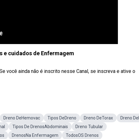
os e cuidados de Enfermagem
e você ainda não é inscrito nesse Canal, se inscreva e ative o
Dreno DeHemovac
Tipos DeDreno
Dreno DeTorax
Dreno De
nal
Tipos De DrenosAbdominais
Dreno Tubular
cos
DrenosNa Enfermagem
TodosOS Drenos