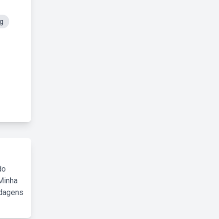
g
do
Minha
rdagens