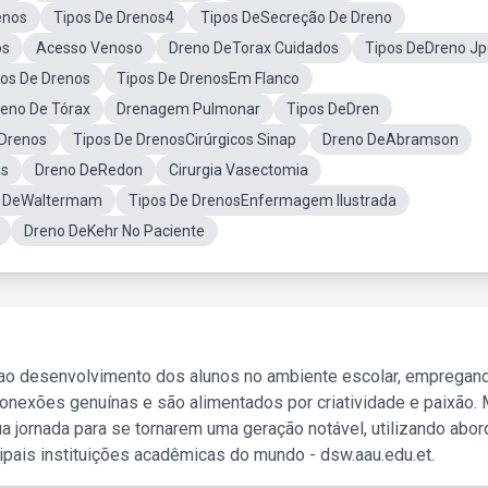
enos
Tipos De Drenos4
Tipos DeSecreção De Dreno
os
Acesso Venoso
Dreno DeTorax Cuidados
Tipos DeDreno Jp
os De Drenos
Tipos De DrenosEm Flanco
reno De Tórax
Drenagem Pulmonar
Tipos DeDren
 Drenos
Tipos De DrenosCirúrgicos Sinap
Dreno DeAbramson
os
Dreno DeRedon
Cirurgia Vasectomia
os DeWaltermam
Tipos De DrenosEnfermagem Ilustrada
Dreno DeKehr No Paciente
 ao desenvolvimento dos alunos no ambiente escolar, empregan
nexões genuínas e são alimentados por criatividade e paixão. 
a jornada para se tornarem uma geração notável, utilizando abo
ipais instituições acadêmicas do mundo - dsw.aau.edu.et.