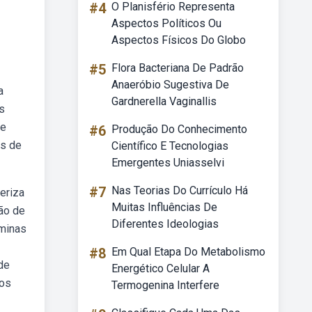
#4
O Planisfério Representa
Aspectos Políticos Ou
Aspectos Físicos Do Globo
#5
Flora Bacteriana De Padrão
Anaeróbio Sugestiva De
a
Gardnerella Vaginallis
os
de
#6
Produção Do Conhecimento
os de
Científico E Tecnologias
Emergentes Uniasselvi
#7
Nas Teorias Do Currículo Há
eriza
Muitas Influências De
ão de
Diferentes Ideologias
âminas
#8
Em Qual Etapa Do Metabolismo
de
Energético Celular A
 os
Termogenina Interfere