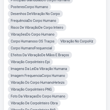
Principais GlândulasDo Corpo Humano
PosteresCorpo Humano
Desenhos DeVibração No Corpo
FrequênciaDo Corpo Humano
Risco De VibraçãoDe Corpo Inteiro
VibraçõesDo Corpo Humano
Corpo Humanoso OS Traços
Vibração No CorpoHz
Corpo HumanoFrequencial
Efeitos Da VibraçãoDe Mãos E Braços
Vibração CorpoInteiro Epi
Imagens Da LeiDa Vibração Humana
Imagem FrequenciaCorpo Humano
Vibração Do Corpo HumanoHetezs
Vibração CorpoInteiro PNG
Foto Da VibraçaoDo Corpo Humano
Vibração De CorpoInteiro Obra