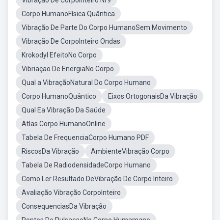
Vibração De CorpoInteiro Nr9
Corpo HumanoFísica Quântica
Vibração De Parte Do Corpo HumanoSem Movimento
Vibração De CorpoInteiro Ondas
Krokodyl EfeitoNo Corpo
Vibriaçao De EnergiaNo Corpo
Qual a VibraçãoNatural Do Corpo Humano
Corpo HumanoQuântico
Eixos OrtogonaisDa Vibração
Qual Ea Vibração Da Saúde
Atlas Corpo HumanoOnline
Tabela De FrequenciaCorpo Humano PDF
RiscosDa Vibração
AmbienteVibração Corpo
Tabela De RadiodensidadeCorpo Humano
Como Ler Resultado DeVibração De Corpo Inteiro
Avaliação Vibração CorpoInteiro
ConsequenciasDa Vibração