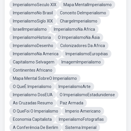
ImperialismoSeculo XIX
Mapa MentalImperialismo
ImperialismoNo Brasil
Conceito DeImperialismo
ImperialismoSiglo XIX
ChargeImperialismo
IsraelImperialismo
ImperialismoNa Africa
ImperialismoHistoria
O ImperialismoNa Ásia
ImperialismoDesenho
Colonizadores Da Africa
ImperialismoNa America
ImperialismoEuropéias
Capitalismo Selvagem
ImagemImperialismo
Continentes Africano
Mapa Mental SobreO Imperialismo
O QueÉ Imperialismo
ImperialismoArte
Imperialismo DosEUA
O ImperialismoEstadunidense
As Cruzadas Resumo
Paz Armada
O QueFoi O Imperialismo
Imperio Americano
Economia Capitalista
ImperialismoFotografias
A Conferência De Berlim
Sistema Imperial