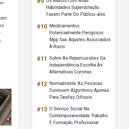
#9
Os Alunos Com Altas
em
Habilidades Superdotação
Fazem Parte Do Público-alvo
ssam
os
#10
Medicamentos
Potencialmente Perigosos
e
Mpp Sao Aqueles Associados
a
A Risco
#11
Sobre As Repercussões Da
Independência Escolha As
Alternativas Corretas
#12
Normalmente As Pessoas
Escrevem Algoritmos Apenas
Para Tarefas Difíceis
#13
O Serviço Social Na
Contemporaneidade Trabalho
E Formação Profissional