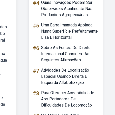
#4
Quais Inovações Podem Ser
Observadas Atualmente Nas
Produções Agropecuárias
#5
Uma Barra Imantada Apoiada
ades
Numa Superfície Perfeitamente
ebe
Lisa E Horizontal
ral
#6
Sobre As Fontes Do Direito
 no
Internacional Considere As
Seguintes Afirmações
água
#7
Atividades De Localização
o
Espacial Usando Direita E
Esquerda Alfabetização
#8
Para Oferecer Acessibilidade
de
Aos Portadores De
 de
Dificuldades De Locomoção