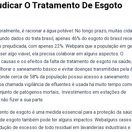
udicar O Tratamento De Esgoto
ralmente, é racionar a água potável. No longo prazo, muitas cid
undo dados do trata brasil, apenas 46% do esgoto do brasil rec
ais prejudicada, com apenas 22%. Webpara que a população em ge
ser algo viável, ela precisa colaborar em alguns aspectos. O
causas e os efeitos da falta de tratamento de esgoto na saúde,
orar o saneamento básico e evitar doenças transmitidas pela 
 onde cerca de 58% da população possui acesso a saneamento
eba chamada vigilância de efluentes é usada há muito tempo com
onjunto de patógenos mortais,. Investimentos em estações de
ão fizer a sua parte.
mento de esgoto é uma medida essencial para a proteção da saú
to de esgoto também pode ter alguns impactos. Webalguns cases
dução de excesso de lodo residual em lavanderias industriais e