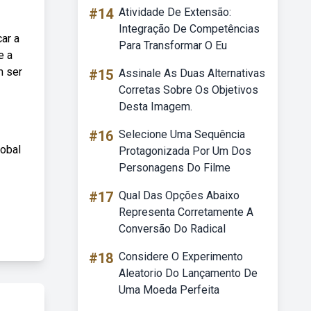
#14
Atividade De Extensão:
Integração De Competências
ar a
Para Transformar O Eu
e a
m ser
#15
Assinale As Duas Alternativas
Corretas Sobre Os Objetivos
Desta Imagem.
#16
Selecione Uma Sequência
lobal
Protagonizada Por Um Dos
Personagens Do Filme
#17
Qual Das Opções Abaixo
Representa Corretamente A
Conversão Do Radical
#18
Considere O Experimento
Aleatorio Do Lançamento De
Uma Moeda Perfeita