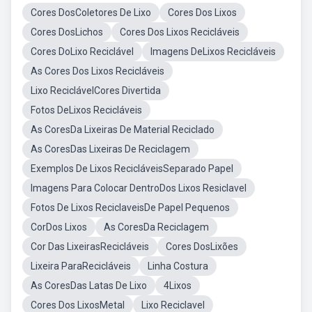
Cores DosColetores De Lixo
Cores Dos Lixos
Cores DosLichos
Cores Dos Lixos Recicláveis
Cores DoLixo Reciclável
Imagens DeLixos Recicláveis
As Cores Dos Lixos Recicláveis
Lixo ReciclávelCores Divertida
Fotos DeLixos Recicláveis
As CoresDa Lixeiras De Material Reciclado
As CoresDas Lixeiras De Reciclagem
Exemplos De Lixos RecicláveisSeparado Papel
Imagens Para Colocar DentroDos Lixos Resiclavel
Fotos De Lixos ReciclaveisDe Papel Pequenos
CorDos Lixos
As CoresDa Reciclagem
Cor Das LixeirasRecicláveis
Cores DosLixões
Lixeira ParaRecicláveis
Linha Costura
As CoresDas Latas De Lixo
4Lixos
Cores Dos LixosMetal
Lixo Reciclavel