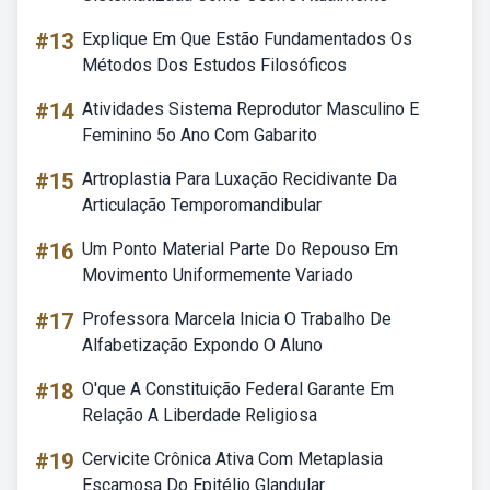
#13
Explique Em Que Estão Fundamentados Os
Métodos Dos Estudos Filosóficos
#14
Atividades Sistema Reprodutor Masculino E
Feminino 5o Ano Com Gabarito
#15
Artroplastia Para Luxação Recidivante Da
Articulação Temporomandibular
#16
Um Ponto Material Parte Do Repouso Em
Movimento Uniformemente Variado
#17
Professora Marcela Inicia O Trabalho De
Alfabetização Expondo O Aluno
#18
O'que A Constituição Federal Garante Em
Relação A Liberdade Religiosa
#19
Cervicite Crônica Ativa Com Metaplasia
Escamosa Do Epitélio Glandular