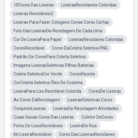
10Cores Das Lixeiras
LixeirasReciclaveis Coloridas
Lixeiras Recicláveis2
Lixeiras Para Fazer Cologens Conas Cores Certas
Foto Das LixeirasDe Reciclagem De Cada Uma
Cor De LixeiraPara Papel
LixeirasReciclaves Coloridas
CoresReciclável
Cores DaColeta Seletiva PNG
Padrão De CoresPara Coleta Seletiva
Imagens LixeirasSeletivas Pilhas Baterias
Coleta SeletivaCor Verde
CoresRecicla
CorColeta Seletiva Óleo De Cozinha
LixeiraPara Lixo Reciclável Colorida
CoresDe Lixeiras
As Cores DaReciclagem
LixeirasSeletivas Cores
ConjuntoLixeiras
LixeirasDe Reciclagem Atividades
Cuais Saoas Cores Das Lixeiras
Coletor DeCores
Fotos De LixosRecicláveis
LixeiraDe Rua
Kit LixeiraReciclável
Cores Das LixeirasReciclaves