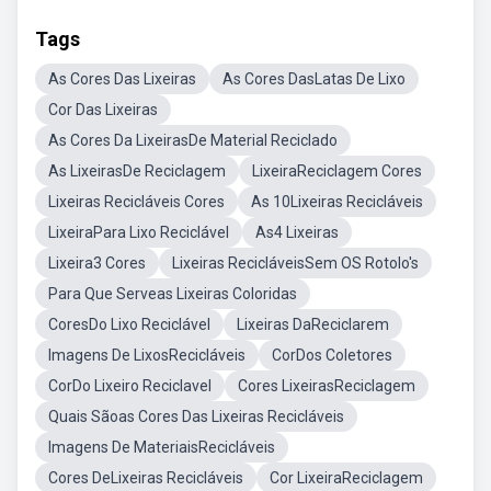
Tags
As Cores Das Lixeiras
As Cores DasLatas De Lixo
Cor Das Lixeiras
As Cores Da LixeirasDe Material Reciclado
As LixeirasDe Reciclagem
LixeiraReciclagem Cores
Lixeiras Recicláveis Cores
As 10Lixeiras Recicláveis
LixeiraPara Lixo Reciclável
As4 Lixeiras
Lixeira3 Cores
Lixeiras RecicláveisSem OS Rotolo's
Para Que Serveas Lixeiras Coloridas
CoresDo Lixo Reciclável
Lixeiras DaReciclarem
Imagens De LixosRecicláveis
CorDos Coletores
CorDo Lixeiro Reciclavel
Cores LixeirasReciclagem
Quais Sãoas Cores Das Lixeiras Recicláveis
Imagens De MateriaisRecicláveis
Cores DeLixeiras Recicláveis
Cor LixeiraReciclagem