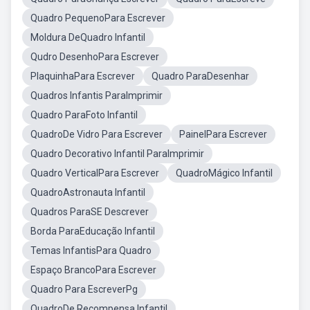
Quadro PequenoPara Escrever
Moldura DeQuadro Infantil
Qudro DesenhoPara Escrever
PlaquinhaPara Escrever
Quadro ParaDesenhar
Quadros Infantis ParaImprimir
Quadro ParaFoto Infantil
QuadroDe Vidro Para Escrever
PainelPara Escrever
Quadro Decorativo Infantil ParaImprimir
Quadro VerticalPara Escrever
QuadroMágico Infantil
QuadroAstronauta Infantil
Quadros ParaSE Descrever
Borda ParaEducação Infantil
Temas InfantisPara Quadro
Espaço BrancoPara Escrever
Quadro Para EscreverPg
QuadroDe Recompensa Infantil