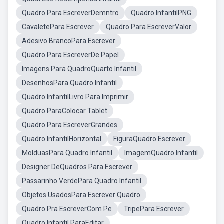
Quadro Para EscreverDemntro
Quadro InfantilPNG
CavaletePara Escrever
Quadro Para EscreverValor
Adesivo BrancoPara Escrever
Quadro Para EscreverDe Papel
Imagens Para QuadroQuarto Infantil
DesenhosPara Quadro Infantil
Quadro InfantilLivro Para Imprimir
Quadro ParaColocar Tablet
Quadro Para EscreverGrandes
Quadro InfantilHorizontal
FiguraQuadro Escrever
MolduasPara Quadro Infantil
ImagemQuadro Infantil
Designer DeQuadros Para Escrever
Passarinho VerdePara Quadro Infantil
Objetos UsadosPara Escrever Quadro
Quadro Pra EscreverCom Pe
TripePara Escrever
Quadro Infantil ParaEditar