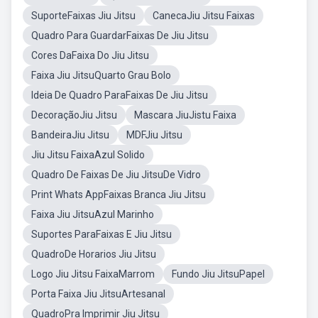
SuporteFaixas Jiu Jitsu
CanecaJiu Jitsu Faixas
Quadro Para GuardarFaixas De Jiu Jitsu
Cores DaFaixa Do Jiu Jitsu
Faixa Jiu JitsuQuarto Grau Bolo
Ideia De Quadro ParaFaixas De Jiu Jitsu
DecoraçãoJiu Jitsu
Mascara JiuJistu Faixa
BandeiraJiu Jitsu
MDFJiu Jitsu
Jiu Jitsu FaixaAzul Solido
Quadro De Faixas De Jiu JitsuDe Vidro
Print Whats AppFaixas Branca Jiu Jitsu
Faixa Jiu JitsuAzul Marinho
Suportes ParaFaixas E Jiu Jitsu
QuadroDe Horarios Jiu Jitsu
Logo Jiu Jitsu FaixaMarrom
Fundo Jiu JitsuPapel
Porta Faixa Jiu JitsuArtesanal
QuadroPra Imprimir Jiu Jitsu