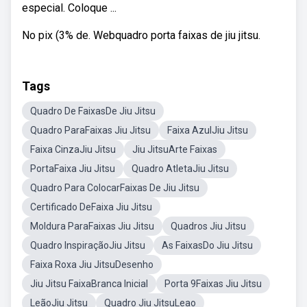
especial. Coloque ...
No pix (3% de. Webquadro porta faixas de jiu jitsu.
Tags
Quadro De FaixasDe Jiu Jitsu
Quadro ParaFaixas Jiu Jitsu
Faixa AzulJiu Jitsu
Faixa CinzaJiu Jitsu
Jiu JitsuArte Faixas
PortaFaixa Jiu Jitsu
Quadro AtletaJiu Jitsu
Quadro Para ColocarFaixas De Jiu Jitsu
Certificado DeFaixa Jiu Jitsu
Moldura ParaFaixas Jiu Jitsu
Quadros Jiu Jitsu
Quadro InspiraçãoJiu Jitsu
As FaixasDo Jiu Jitsu
Faixa Roxa Jiu JitsuDesenho
Jiu Jitsu FaixaBranca Inicial
Porta 9Faixas Jiu Jitsu
LeãoJiu Jitsu
Quadro Jiu JitsuLeao