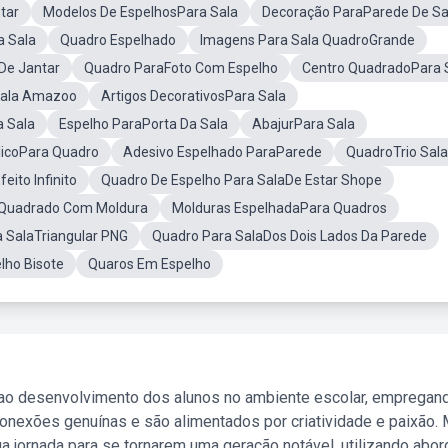
tar
Modelos De EspelhosPara Sala
Decoração ParaParede De Sa
a Sala
Quadro Espelhado
Imagens Para Sala QuadroGrande
De Jantar
Quadro ParaFoto Com Espelho
Centro QuadradoPara 
Sala Amazoo
Artigos DecorativosPara Sala
a Sala
Espelho ParaPorta Da Sala
AbajurPara Sala
licoPara Quadro
Adesivo Espelhado ParaParede
QuadroTrio Sala
ito Infinito
Quadro De Espelho Para SalaDe Estar Shope
 Quadrado Com Moldura
Molduras EspelhadaPara Quadros
a SalaTriangular PNG
Quadro Para SalaDos Dois Lados Da Parede
lho Bisote
Quaros Em Espelho
 ao desenvolvimento dos alunos no ambiente escolar, empregan
nexões genuínas e são alimentados por criatividade e paixão. 
a jornada para se tornarem uma geração notável, utilizando abo