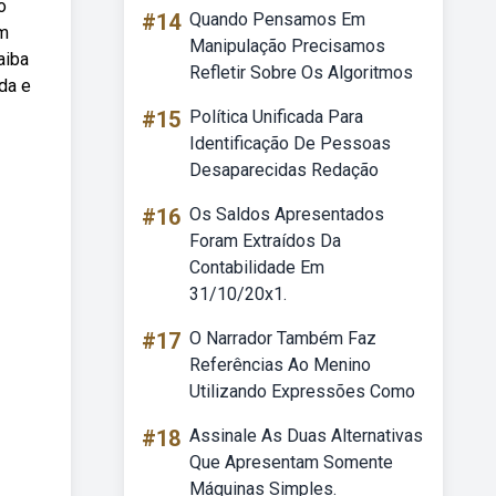
o
#14
Quando Pensamos Em
om
Manipulação Precisamos
aiba
Refletir Sobre Os Algoritmos
da e
#15
Política Unificada Para
Identificação De Pessoas
Desaparecidas Redação
#16
Os Saldos Apresentados
Foram Extraídos Da
Contabilidade Em
31/10/20x1.
#17
O Narrador Também Faz
Referências Ao Menino
Utilizando Expressões Como
#18
Assinale As Duas Alternativas
Que Apresentam Somente
Máquinas Simples.