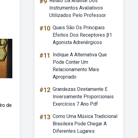
#9
Relato Da Análise Dos
Instrumentos Avaliativos
Utilizados Pelo Professor
#10
Quais São Os Principais
Efeitos Dos Receptores β1
Agonista Adrenérgicos
#11
Indique A Alternativa Que
Pode Conter Um
Relacionamento Mais
Apropriado
#12
Grandezas Diretamente E
Inversamente Proporcionais
Exercícios 7 Ano Pdf
dro de
#13
Como Uma Música Tradicional
Brasileira Pode Chegar A
Diferentes Lugares