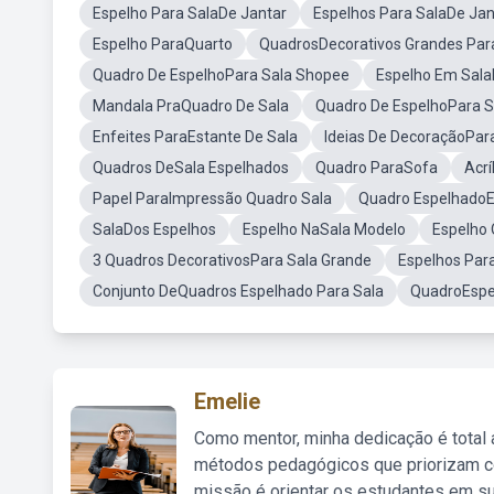
Espelho Para SalaDe Jantar
Espelhos Para SalaDe Jan
Espelho ParaQuarto
QuadrosDecorativos Grandes Par
Quadro De EspelhoPara Sala Shopee
Espelho Em Sala
Mandala PraQuadro De Sala
Quadro De EspelhoPara 
Enfeites ParaEstante De Sala
Ideias De DecoraçãoPar
Quadros DeSala Espelhados
Quadro ParaSofa
Acrí
Papel ParaImpressão Quadro Sala
Quadro EspelhadoEfe
SalaDos Espelhos
Espelho NaSala Modelo
Espelho
3 Quadros DecorativosPara Sala Grande
Espelhos Par
Conjunto DeQuadros Espelhado Para Sala
QuadroEspe
Emelie
Como mentor, minha dedicação é total
métodos pedagógicos que priorizam co
missão é orientar os estudantes em su