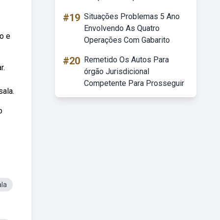
#19
Situações Problemas 5 Ano
Envolvendo As Quatro
o e
Operações Com Gabarito
#20
Remetido Os Autos Para
r.
órgão Jurisdicional
Competente Para Prosseguir
sala.
o
ala