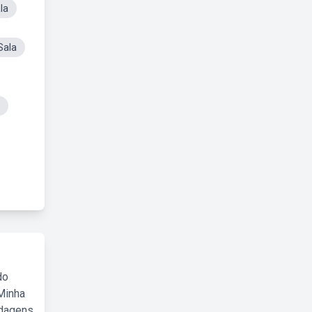
la
Sala
do
Minha
rdagens