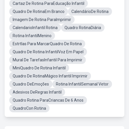
Cartaz De Rotina ParaEducação Infantil
Quadro De RotinaEm Branco
CalendárioDe Rotina
Imagem De Rotina ParaImprimir
CalendarioInfantil Rotina
Quadro RotinaDiária
Rotina InfantilMenino
Estrtlas Para MarcarQuadro De Rotina
Quadro De Rotina InfantilVoz Em Papel
Mural De TarefasInfantil Para Imprimir
MiniQuadro De Rotina Infantil
Quadro De RotinaMágico Infantil Imprimir
Quadro DeEmoções
Rotina InfantilSemanal Vetor
Adesivos DeRegras Infantil
Quadro Rotina ParaCriancas De 6 Anos
QuadroCon Rotina