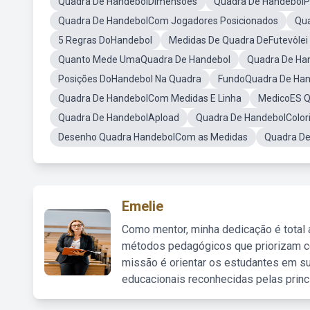
Quadra De HandebolDimensões
Quadra De HandebolP
Quadra De HandebolCom Jogadores Posicionados
Qu
5 Regras DoHandebol
Medidas De Quadra DeFutevôlei
Quanto Mede UmaQuadra De Handebol
Quadra De Ha
Posições DoHandebol Na Quadra
FundoQuadra De Han
Quadra De HandebolCom Medidas E Linha
MedicoES Q
Quadra De HandebolApload
Quadra De HandebolColori
Desenho Quadra HandebolCom as Medidas
Quadra De
Emelie
Como mentor, minha dedicação é total
métodos pedagógicos que priorizam co
missão é orientar os estudantes em su
educacionais reconhecidas pelas princ