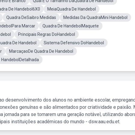
reto E Branco
Qual É O Tamanho DaQuadra De Handebol
adra De Handebol6X0
MeiaQuadra De Handebol
Quadra DeSaibro Medidas
Medidas Da QuadraMini Handebol
ndebolPara Marcar
Quadra De HandebolMaquete
debol
Principais Regras DoHandebol
uadra De Handebol
Sistema Defensivo DoHandebol
r
MarcaçaoDe Quadra De Handebol
 HandebolDetalhada
 ao desenvolvimento dos alunos no ambiente escolar, empregan
nexões genuínas e são alimentados por criatividade e paixão. 
a jornada para se tornarem uma geração notável, utilizando abo
ipais instituições acadêmicas do mundo - dsw.aau.edu.et.