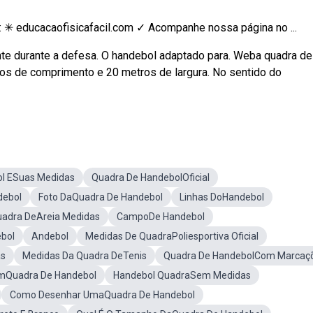
: ✳ educacaofisicafacil.com ✓ Acompanhe nossa página no ...
te durante a defesa. O handebol adaptado para. Weba quadra de
os de comprimento e 20 metros de largura. No sentido do
l ESuas Medidas
Quadra De HandebolOficial
debol
Foto DaQuadra De Handebol
Linhas DoHandebol
adra DeAreia Medidas
CampoDe Handebol
bol
Andebol
Medidas De QuadraPoliesportiva Oficial
as
Medidas Da Quadra DeTenis
Quadra De HandebolCom Marcaç
mQuadra De Handebol
Handebol QuadraSem Medidas
Como Desenhar UmaQuadra De Handebol