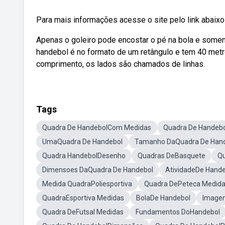
Para mais informações acesse o site pelo link abaixo
Apenas o goleiro pode encostar o pé na bola e somen
handebol é no formato de um retângulo e tem 40 metr
comprimento, os lados são chamados de linhas.
Tags
Quadra De HandebolCom Medidas
Quadra De Handebo
UmaQuadra De Handebol
Tamanho DaQuadra De Han
Quadra HandebolDesenho
Quadras DeBasquete
Qu
Dimensoes DaQuadra De Handebol
AtividadeDe Hande
Medida QuadraPoliesportiva
Quadra DePeteca Medid
QuadraEsportiva Medidas
BolaDe Handebol
Image
Quadra DeFutsal Medidas
Fundamentos DoHandebol