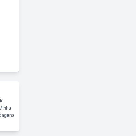
do
Minha
rdagens