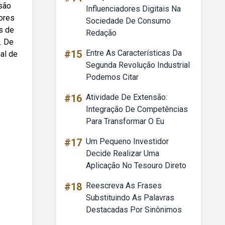
são
Influenciadores Digitais Na
iores
Sociedade De Consumo
s de
Redação
. De
#15
Entre As Características Da
al de
Segunda Revolução Industrial
Podemos Citar
#16
Atividade De Extensão:
Integração De Competências
Para Transformar O Eu
#17
Um Pequeno Investidor
Decide Realizar Uma
Aplicação No Tesouro Direto
#18
Reescreva As Frases
Substituindo As Palavras
Destacadas Por Sinônimos