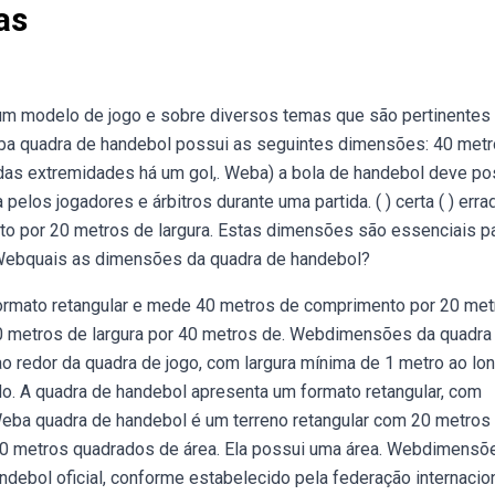
as
m modelo de jogo e sobre diversos temas que são pertinentes
eba quadra de handebol possui as seguintes dimensões: 40 met
das extremidades há um gol,. Weba) a bola de handebol deve po
pelos jogadores e árbitros durante uma partida. ( ) certa ( ) erra
 por 20 metros de largura. Estas dimensões são essenciais p
 Webquais as dimensões da quadra de handebol?
formato retangular e mede 40 metros de comprimento por 20 met
0 metros de largura por 40 metros de. Webdimensões da quadra
 redor da quadra de jogo, com largura mínima de 1 metro ao lo
ndo. A quadra de handebol apresenta um formato retangular, com
ba quadra de handebol é um terreno retangular com 20 metros
800 metros quadrados de área. Ela possui uma área. Webdimensõ
debol oficial, conforme estabelecido pela federação internacio