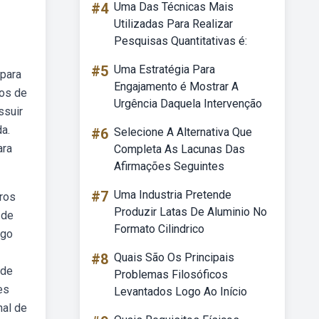
#4
Uma Das Técnicas Mais
Utilizadas Para Realizar
Pesquisas Quantitativas é:
#5
Uma Estratégia Para
 para
Engajamento é Mostrar A
ros de
Urgência Daquela Intervenção
ssuir
da.
#6
Selecione A Alternativa Que
ara
Completa As Lacunas Das
Afirmações Seguintes
#7
Uma Industria Pretende
ros
Produzir Latas De Aluminio No
 de
Formato Cilindrico
ngo
#8
Quais São Os Principais
 de
Problemas Filosóficos
es
Levantados Logo Ao Início
nal de