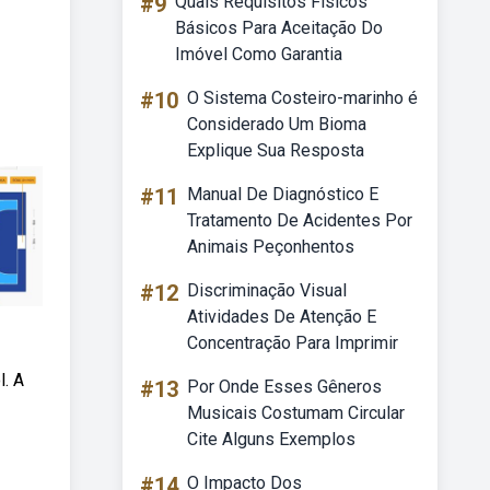
#9
Quais Requisitos Físicos
Básicos Para Aceitação Do
Imóvel Como Garantia
#10
O Sistema Costeiro-marinho é
Considerado Um Bioma
Explique Sua Resposta
#11
Manual De Diagnóstico E
Tratamento De Acidentes Por
Animais Peçonhentos
#12
Discriminação Visual
Atividades De Atenção E
Concentração Para Imprimir
. A
#13
Por Onde Esses Gêneros
Musicais Costumam Circular
Cite Alguns Exemplos
#14
O Impacto Dos