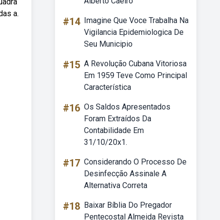
Alberto Caeiro
uadra
das a.
#14
Imagine Que Voce Trabalha Na
Vigilancia Epidemiologica De
Seu Municipio
#15
A Revolução Cubana Vitoriosa
Em 1959 Teve Como Principal
Característica
#16
Os Saldos Apresentados
Foram Extraídos Da
Contabilidade Em
31/10/20x1.
#17
Considerando O Processo De
Desinfecção Assinale A
Alternativa Correta
#18
Baixar Bíblia Do Pregador
Pentecostal Almeida Revista
.