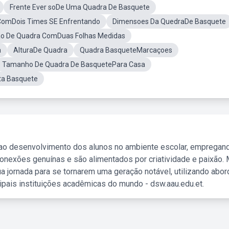
Frente Ever soDe Uma Quadra De Basquete
ComDois Times SE Enfrentando
Dimensoes Da QuedraDe Basquete
ão De Quadra ComDuas Folhas Medidas
a
AlturaDe Quadra
Quadra BasqueteMarcaçoes
Tamanho De Quadra De BasquetePara Casa
ta Basquete
 ao desenvolvimento dos alunos no ambiente escolar, empregan
nexões genuínas e são alimentados por criatividade e paixão. 
a jornada para se tornarem uma geração notável, utilizando abo
ipais instituições acadêmicas do mundo - dsw.aau.edu.et.