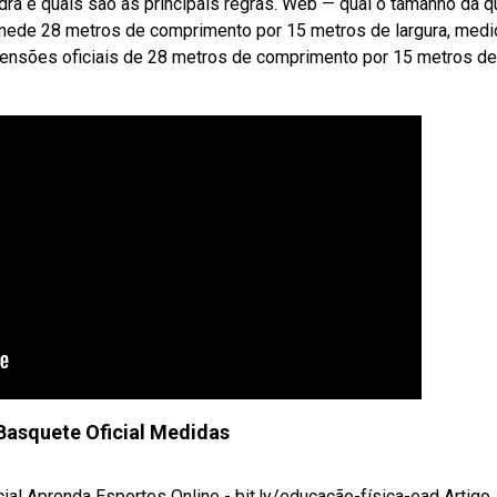
ra e quais são as principais regras. Web — qual o tamanho da q
mede 28 metros de comprimento por 15 metros de largura, medi
mensões oficiais de 28 metros de comprimento por 15 metros de
Basquete Oficial Medidas
 Aprenda Esportes Online - bit.ly/educação-física-ead Artigo ..