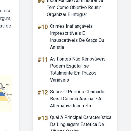
#9
Essa Funcao Administrativa
Tem Como Objetivo Reunir
 terá
Organizar E Integrar
rgura,
as de
#10
Crimes Inafiançáveis
Imprescritíveis E
Insuscetíveis De Graça Ou
Anistia
#11
As Fontes Não Renováveis
Podem Esgotar-se
Totalmente Em Prazos
Variáveis
#12
Sobre O Período Chamado
Brasil Colônia Assinale A
Alternativa Incorreta
#13
Qual A Principal Característica
Da Linguagem Estética De