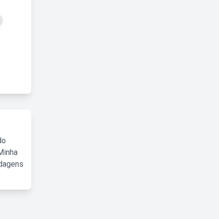
do
Minha
rdagens