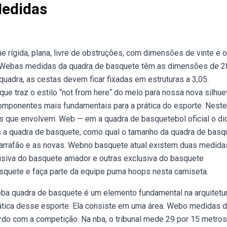
edidas
 rígida, plana, livre de obstruções, com dimensões de vinte e o
,. Webas medidas da quadra de basquete têm as dimensões de 2
uadra, as cestas devem ficar fixadas em estruturas a 3,05.
e traz o estilo “not from here“ do melo para nossa nova silhue
omponentes mais fundamentais para a prática do esporte. Neste
s que envolvem. Web — em a quadra de basquetebol oficial o di
as a quadra de basquete, como qual o tamanho da quadra de basq
o garrafão e as novas. Webno basquete atual existem duas medida
lusiva do basquete amador e outras exclusiva do basquete
squete e faça parte da equipe puma hoops nesta camiseta.
Weba quadra de basquete é um elemento fundamental na arquitetu
rática desse esporte. Ela consiste em uma área. Webo medidas 
do com a competição. Na nba, o tribunal mede 29 por 15 metros