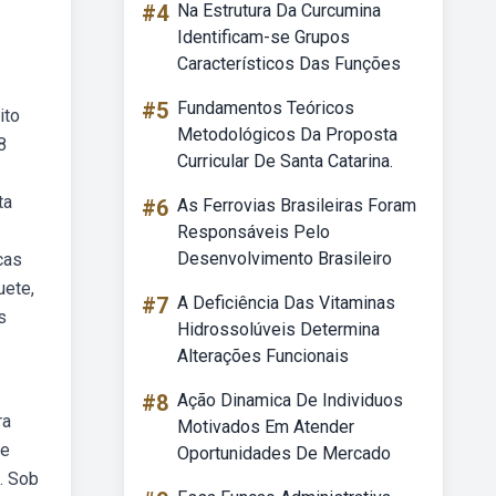
#4
Na Estrutura Da Curcumina
Identificam-se Grupos
Característicos Das Funções
#5
Fundamentos Teóricos
ito
Metodológicos Da Proposta
8
Curricular De Santa Catarina.
ta
#6
As Ferrovias Brasileiras Foram
Responsáveis Pelo
Desenvolvimento Brasileiro
cas
uete,
#7
A Deficiência Das Vitaminas
s
Hidrossolúveis Determina
Alterações Funcionais
#8
Ação Dinamica De Individuos
ra
Motivados Em Atender
de
Oportunidades De Mercado
. Sob