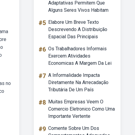
Adaptativas Permitem Que
Alguns Seres Vivos Habitam
#5
Elabore Um Breve Texto
Descrevendo A Distribuição
cama
Espacial Das Principais
mpre
ão
#6
Os Trabalhadores Informais
o
Exercem Atividades
Economicas A Margem Da Lei
#7
A Informalidade Impacta
Diretamente Na Arrecadação
as no
Tributária De Um País
co
#8
Muitas Empresas Veem O
Comercio Eletronico Como Uma
Importante Vertente
#9
Comente Sobre Um Dos