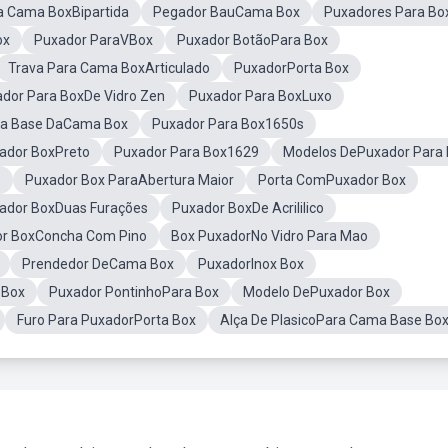
a Cama BoxBipartida
Pegador BauCama Box
Puxadores Para Bo
ox
Puxador ParaVBox
Puxador BotãoPara Box
Trava Para Cama BoxArticulado
PuxadorPorta Box
dor Para BoxDe Vidro Zen
Puxador Para BoxLuxo
ra Base DaCama Box
Puxador Para Box1650s
ador BoxPreto
Puxador Para Box1629
Modelos DePuxador Para
o
Puxador Box ParaAbertura Maior
Porta ComPuxador Box
ador BoxDuas Furações
Puxador BoxDe Acrililico
r BoxConcha Com Pino
Box PuxadorNo Vidro Para Mao
Prendedor DeCama Box
PuxadorInox Box
 Box
Puxador PontinhoPara Box
Modelo DePuxador Box
Furo Para PuxadorPorta Box
Alça De PlasicoPara Cama Base Bo