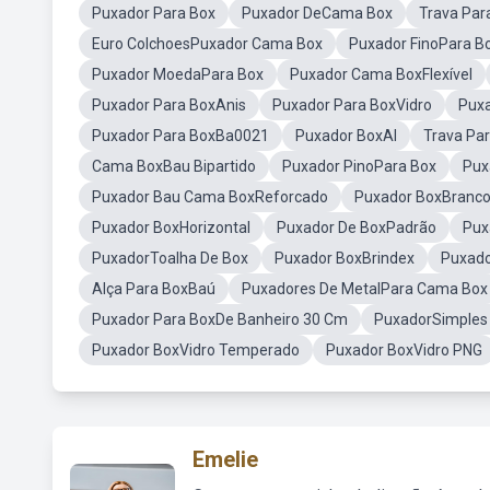
Puxador Para Box
Puxador DeCama Box
Trava Par
Euro ColchoesPuxador Cama Box
Puxador FinoPara B
Puxador MoedaPara Box
Puxador Cama BoxFlexível
Puxador Para BoxAnis
Puxador Para BoxVidro
Puxa
Puxador Para BoxBa0021
Puxador BoxAl
Trava Pa
Cama BoxBau Bipartido
Puxador PinoPara Box
Pux
Puxador Bau Cama BoxReforcado
Puxador BoxBranc
Puxador BoxHorizontal
Puxador De BoxPadrão
Pux
PuxadorToalha De Box
Puxador BoxBrindex
Puxado
Alça Para BoxBaú
Puxadores De MetalPara Cama Box
Puxador Para BoxDe Banheiro 30 Cm
PuxadorSimples
Puxador BoxVidro Temperado
Puxador BoxVidro PNG
Emelie