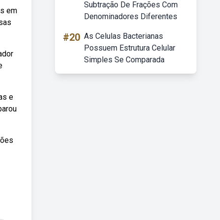
Subtração De Frações Com
es em
Denominadores Diferentes
ssas
#20
As Celulas Bacterianas
Possuem Estrutura Celular
ador
Simples Se Comparada
e
as e
parou
ções