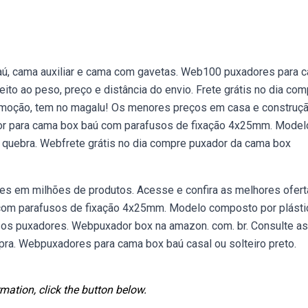
baú, cama auxiliar e cama com gavetas. Web100 puxadores para 
jeito ao peso, preço e distância do envio. Frete grátis no dia co
moção, tem no magalu! Os menores preços em casa e construç
dor para cama box baú com parafusos de fixação 4x25mm. Model
 quebra. Webfrete grátis no dia compre puxador da cama box
es em milhões de produtos. Acesse e confira as melhores ofert
 com parafusos de fixação 4x25mm. Modelo composto por plásti
sos puxadores. Webpuxador box na amazon. com. br. Consulte as
ra. Webpuxadores para cama box baú casal ou solteiro preto.
mation, click the button below.