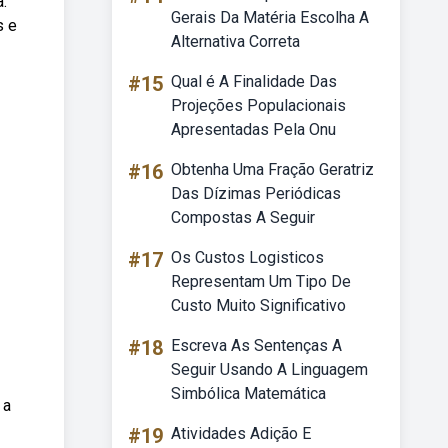
.
Gerais Da Matéria Escolha A
s e
Alternativa Correta
#15
Qual é A Finalidade Das
Projeções Populacionais
Apresentadas Pela Onu
#16
Obtenha Uma Fração Geratriz
Das Dízimas Periódicas
Compostas A Seguir
#17
Os Custos Logisticos
Representam Um Tipo De
Custo Muito Significativo
#18
Escreva As Sentenças A
Seguir Usando A Linguagem
Simbólica Matemática
 a
#19
Atividades Adição E