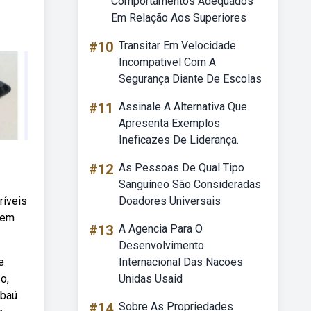
Comportamentos Adequados
Em Relação Aos Superiores
#10
Transitar Em Velocidade
Incompativel Com A
Segurança Diante De Escolas
#11
Assinale A Alternativa Que
Apresenta Exemplos
Ineficazes De Liderança.
#12
As Pessoas De Qual Tipo
Sanguíneo São Consideradas
ríveis
Doadores Universais
sem
#13
A Agencia Para O
Desenvolvimento
e
Internacional Das Nacoes
o,
Unidas Usaid
 baú
#14
Sobre As Propriedades