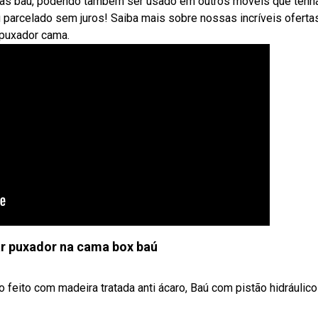
amas baú, podendo também ser usado em outros móveis que tenha
 parcelado sem juros! Saiba mais sobre nossas incríveis oferta
puxador cama.
r puxador na cama box baú
eito com madeira tratada anti ácaro, Baú com pistão hidráulico