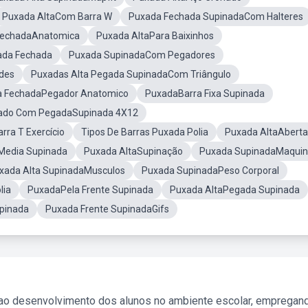
Puxada AltaCom Barra W
Puxada Fechada SupinadaCom Halteres
 FechadaAnatomica
Puxada AltaPara Baixinhos
ada Fechada
Puxada SupinadaCom Pegadores
des
Puxadas Alta Pegada SupinadaCom Triângulo
 FechadaPegador Anatomico
PuxadaBarra Fixa Supinada
ado Com PegadaSupinada 4X12
rra T Exercício
Tipos De Barras Puxada Polia
Puxada AltaAberta
Media Supinada
Puxada AltaSupinação
Puxada SupinadaMaqui
xada Alta SupinadaMusculos
Puxada SupinadaPeso Corporal
lia
PuxadaPela Frente Supinada
Puxada AltaPegada Supinada
pinada
Puxada Frente SupinadaGifs
 ao desenvolvimento dos alunos no ambiente escolar, empregan