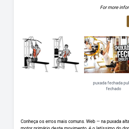
For more infor
puxada fechada pul
fechado
Conheça os erros mais comuns. Web — na puxada alt
motor primário deste movimento, é o latíssimo do dor