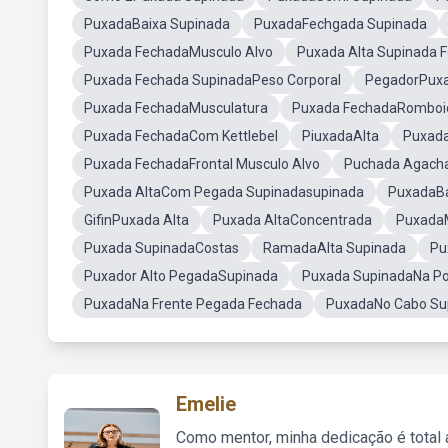
PuxadaBaixa Supinada
PuxadaFechgada Supinada
Puxada FechadaMusculo Alvo
Puxada Alta Supinada
Puxada Fechada SupinadaPeso Corporal
PegadorPux
Puxada FechadaMusculatura
Puxada FechadaRomboi
Puxada FechadaCom Kettlebel
PiuxadaAlta
Puxada
Puxada FechadaFrontal Musculo Alvo
Puchada Agach
Puxada AltaCom Pegada Supinadasupinada
PuxadaBa
GifinPuxada Alta
Puxada AltaConcentrada
Puxada
Puxada SupinadaCostas
RamadaAlta Supinada
Pu
Puxador Alto PegadaSupinada
Puxada SupinadaNa Po
PuxadaNa Frente Pegada Fechada
PuxadaNo Cabo Su
Emelie
Como mentor, minha dedicação é total