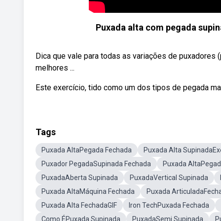
Puxada alta com pegada supina
Dica que vale para todas as variações de puxadores 
melhores ...
Este exercício, tido como um dos tipos de pegada ma
Tags
Puxada AltaPegada Fechada
Puxada Alta SupinadaExe
Puxador PegadaSupinada Fechada
Puxada AltaPegad
PuxadaAberta Supinada
PuxadaVertical Supinada
Puxada AltaMáquina Fechada
Puxada ArticuladaFech
Puxada Alta FechadaGIF
Iron TechPuxada Fechada
Como ÉPuxada Supinada
PuxadaSemi Supinada
P