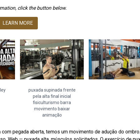
mation, click the button below.
LEARN MORE
ley
puxada supinada frente
pela alta final inicial
fisiculturismo barra
movimento baixar
animação
a com pegada aberta, temos um movimento de adução do ombro
so. Web — puxada alta, músculos solicitados. O exercício de pu