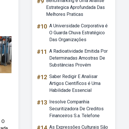
#9
Benchmarking é Uma Analise
Estrategica Aprofundada Das
Melhores Praticas
#10
A Universidade Corporativa é
O Guarda Chuva Estratégico
Das Organizações
#11
A Radioatividade Emitida Por
Determinadas Amostras De
Substâncias Provém
#12
Saber Redigir E Analisar
Artigos Científicos é Uma
Habilidade Essencial
#13
Iresolve Companhia
Securitizadora De Creditos
Financeiros S.a. Telefone
. O
#14
As Expressões Culturais São
xada