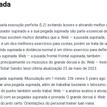
ada
uela execução perfeita 💪🏻 evitando lesoes e ativando melhor 
puxador supinado e a sua pegada supinada são parte essencial 
 mas existem muitos detalhes que a. Web — a puxada supinada,
 é um dos melhores exercícios para costas, porém se trata de 
a supinada e distância normal é um ótimo exercício para defini
 supinada. Web — a puxada frontal frontal supinada, também
a principalmente os músculos do grande dorsal e do. Web — trei
ficha! Sandro lenzi última atualização 23 de maio de 2023.
gada supinada. Musculação em 1 minuto. 33k views 5 years ago.
zar uma pegada supinada, além de trabalhar bastante o latíssimo
 do punho também serão trabal. Web — a análise avaliou a ativa
tal) com as pegadas supinada e pronada. O grande dorsal é. Web
o jeito certo. Orientações do personal trainer luan viana.