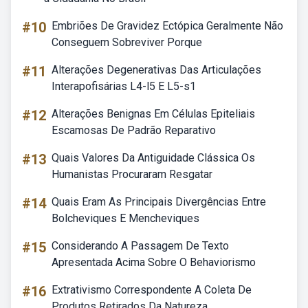
#10
Embriões De Gravidez Ectópica Geralmente Não
Conseguem Sobreviver Porque
#11
Alterações Degenerativas Das Articulações
Interapofisárias L4-l5 E L5-s1
#12
Alterações Benignas Em Células Epiteliais
Escamosas De Padrão Reparativo
#13
Quais Valores Da Antiguidade Clássica Os
Humanistas Procuraram Resgatar
#14
Quais Eram As Principais Divergências Entre
Bolcheviques E Mencheviques
#15
Considerando A Passagem De Texto
Apresentada Acima Sobre O Behaviorismo
#16
Extrativismo Correspondente A Coleta De
Produtos Retirados Da Natureza