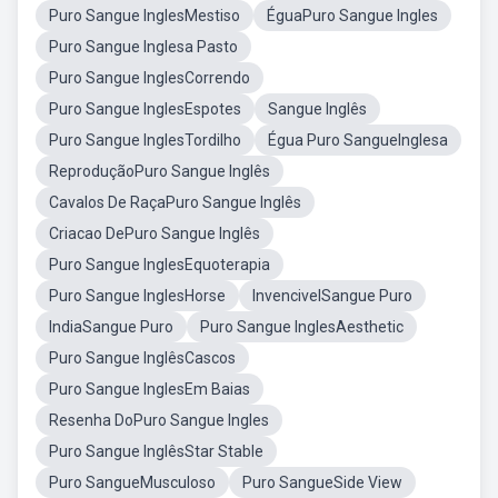
Puro Sangue InglesMestiso
ÉguaPuro Sangue Ingles
Puro Sangue Inglesa Pasto
Puro Sangue InglesCorrendo
Puro Sangue InglesEspotes
Sangue Inglês
Puro Sangue InglesTordilho
Égua Puro SangueInglesa
ReproduçãoPuro Sangue Inglês
Cavalos De RaçaPuro Sangue Inglês
Criacao DePuro Sangue Inglês
Puro Sangue InglesEquoterapia
Puro Sangue InglesHorse
InvencivelSangue Puro
IndiaSangue Puro
Puro Sangue InglesAesthetic
Puro Sangue InglêsCascos
Puro Sangue InglesEm Baias
Resenha DoPuro Sangue Ingles
Puro Sangue InglêsStar Stable
Puro SangueMusculoso
Puro SangueSide View