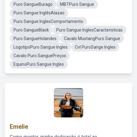
Puro SangueBurago
MBTPuro Sangue
Puro Sangue InglêsAlazao
Puro Sangue InglesComportamento
Puro SangueBlack
Puro Sangue InglesCaracteristicas
Puro SangueHolandes
Cavalo MustangPuro Sangue
LogotipoPuro Sangue Ingles
Cvl PuroSange Ingles
Cavalo Puro SanguePreços
EquinoPuro Sangue Ingles
Emelie
Como mentor, minha dedicação é total ao