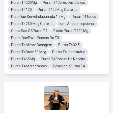
Puran T4200Mg
Puran T4Cores Das Caixas
Puran T4120
Puran T425Mcg Carte La
Para Que ServeIndapamida 1 5Mg
Puran T4Todos
Puran T4250 Mcg Carte La
Iumi Anticoncepcional
Quais Sao OSPuran T4
Existe Puran T420 Mg
Puran QueFaz a Funcao Do T3
Puran T4Menor Dosagem
Puran T432 5
Puran T4Dose 50 Mcg
Puran T4Laboratório
Puran T465Mg
Puran T4Precisa De Receita
Puran T4Microgramas
PososlogiaPuran T4