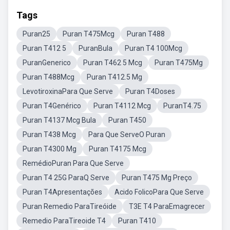
Tags
Puran25
Puran T475Mcg
Puran T488
Puran T412 5
PuranBula
Puran T4 100Mcg
PuranGenerico
Puran T462 5 Mcg
Puran T475Mg
Puran T488Mcg
Puran T412.5 Mg
LevotiroxinaPara Que Serve
Puran T4Doses
Puran T4Genérico
Puran T4112 Mcg
PuranT4.75
Puran T4137 Mcg Bula
Puran T450
Puran T438 Mcg
Para Que ServeO Puran
Puran T4300 Mg
Puran T4175 Mcg
RemédioPuran Para Que Serve
Puran T4 25G ParaQ Serve
Puran T475 Mg Preço
Puran T4Apresentações
Acido FolicoPara Que Serve
Puran Remedio ParaTireóide
T3E T4 ParaEmagrecer
Remedio ParaTireoide T4
Puran T410