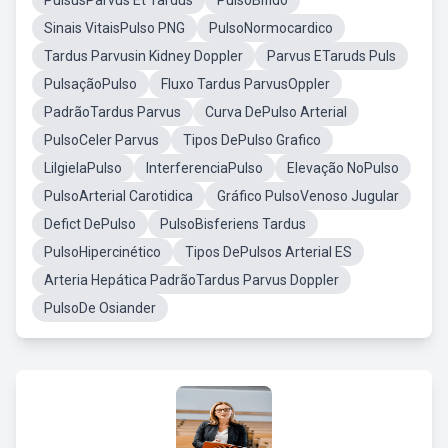
PulsusParvus Et Tardus
PulsoBífido
Sinais VitaisPulso PNG
PulsoNormocardico
Tardus Parvusin Kidney Doppler
Parvus ETaruds Puls
PulsaçãoPulso
Fluxo Tardus ParvusOppler
PadrãoTardus Parvus
Curva DePulso Arterial
PulsoCeler Parvus
Tipos DePulso Grafico
LilgielaPulso
InterferenciaPulso
Elevação NoPulso
PulsoArterial Carotidica
Gráfico PulsoVenoso Jugular
Defict DePulso
PulsoBisferiens Tardus
PulsoHipercinético
Tipos DePulsos Arterial ES
Arteria Hepática PadrãoTardus Parvus Doppler
PulsoDe Osiander