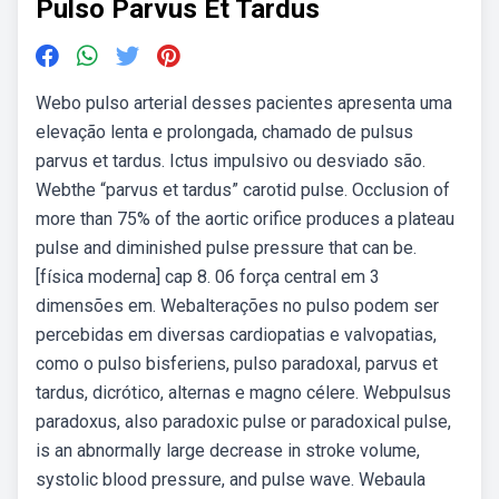
Pulso Parvus Et Tardus
Webo pulso arterial desses pacientes apresenta uma
elevação lenta e prolongada, chamado de pulsus
parvus et tardus. Ictus impulsivo ou desviado são.
Webthe “parvus et tardus” carotid pulse. Occlusion of
more than 75% of the aortic orifice produces a plateau
pulse and diminished pulse pressure that can be.
[física moderna] cap 8. 06 força central em 3
dimensões em. Webalterações no pulso podem ser
percebidas em diversas cardiopatias e valvopatias,
como o pulso bisferiens, pulso paradoxal, parvus et
tardus, dicrótico, alternas e magno célere. Webpulsus
paradoxus, also paradoxic pulse or paradoxical pulse,
is an abnormally large decrease in stroke volume,
systolic blood pressure, and pulse wave. Webaula