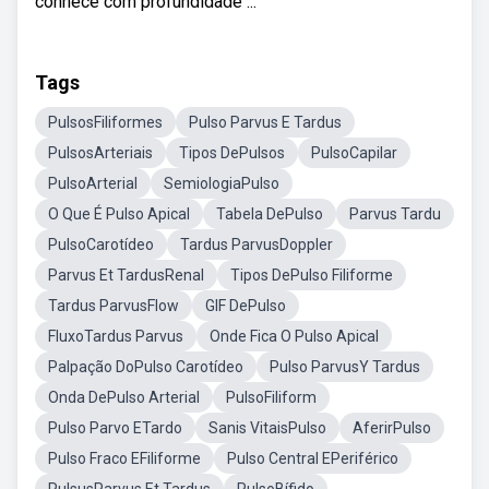
conhece com profundidade ...
Tags
PulsosFiliformes
Pulso Parvus E Tardus
PulsosArteriais
Tipos DePulsos
PulsoCapilar
PulsoArterial
SemiologiaPulso
O Que É Pulso Apical
Tabela DePulso
Parvus Tardu
PulsoCarotídeo
Tardus ParvusDoppler
Parvus Et TardusRenal
Tipos DePulso Filiforme
Tardus ParvusFlow
GIF DePulso
FluxoTardus Parvus
Onde Fica O Pulso Apical
Palpação DoPulso Carotídeo
Pulso ParvusY Tardus
Onda DePulso Arterial
PulsoFiliform
Pulso Parvo ETardo
Sanis VitaisPulso
AferirPulso
Pulso Fraco EFiliforme
Pulso Central EPeriférico