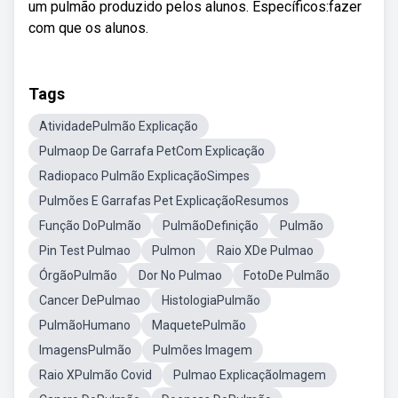
um pulmão produzido pelos alunos. Específicos:fazer
com que os alunos.
Tags
AtividadePulmão Explicação
Pulmaop De Garrafa PetCom Explicação
Radiopaco Pulmão ExplicaçãoSimpes
Pulmões E Garrafas Pet ExplicaçãoResumos
Função DoPulmão
PulmãoDefinição
Pulmão
Pin Test Pulmao
Pulmon
Raio XDe Pulmao
ÓrgãoPulmão
Dor No Pulmao
FotoDe Pulmão
Cancer DePulmao
HistologiaPulmão
PulmãoHumano
MaquetePulmão
ImagensPulmão
Pulmões Imagem
Raio XPulmão Covid
Pulmao ExplicaçãoImagem