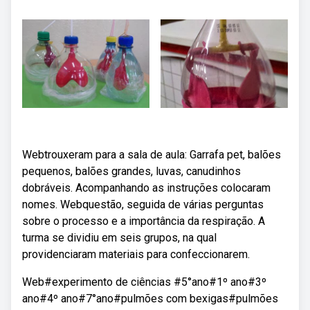
Webtrouxeram para a sala de aula: Garrafa pet, balões
pequenos, balões grandes, luvas, canudinhos
dobráveis. Acompanhando as instruções colocaram
nomes. Webquestão, seguida de várias perguntas
sobre o processo e a importância da respiração. A
turma se dividiu em seis grupos, na qual
providenciaram materiais para confeccionarem.
Web#experimento de ciências #5°ano#1º ano#3º
ano#4º ano#7°ano#pulmões com bexigas#pulmões