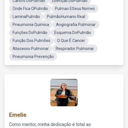
Cancro DoPulmão
Doenças DoPulmão
Onde Fica OPulmão
Pulmao ESeus Nomes
LaminaPulmão
PulmãoHumano Real
Pneumonia Quimica
Angiografia Pulmonar
Funções DoPulmão
Esquema DoPulmão
Função Dos Pulmões
O Que É Cancer
Abscesso Pulmonar
Respirador Pulmonar
Pneumonia Prevenção
Emelie
Como mentor, minha dedicação é total ao