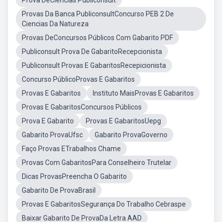
Prova DeCiencias Publiconsult
Provas Da Banca PubliconsultConcurso PEB 2 De
Ciencias Da Natureza
Provas DeConcursos Públicos Com Gabarito PDF
Publiconsult Prova De GabaritoRecepcionista
Publiconsult Provas E GabaritosRecepicionista
Concurso PúblicoProvas E Gabaritos
Provas E Gabaritos
Instituto MaisProvas E Gabaritos
Provas E GabaritosConcursos Públicos
Prova E Gabarito
Provas E GabaritosUepg
Gabarito ProvaUfsc
Gabarito ProvaGoverno
Faço Provas ETrabalhos Chame
Provas Com GabaritosPara Conselheiro Trutelar
Dicas ProvasPreencha O Gabarito
Gabarito De ProvaBrasil
Provas E GabaritosSegurança Do Trabalho Cebraspe
Baixar Gabarito De ProvaDa Letra AAD