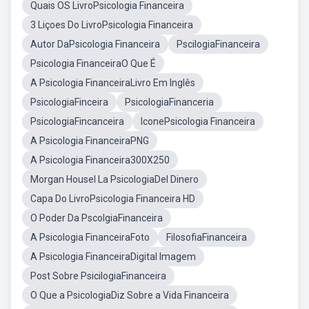
Quais OS LivroPsicologia Financeira
3 Liçoes Do LivroPsicologia Financeira
Autor DaPsicologia Financeira
PscilogiaFinanceira
Psicologia FinanceiraO Que É
A Psicologia FinanceiraLivro Em Inglês
PsicologiaFinceira
PsicologiaFinanceria
PsicologiaFincanceira
IconePsicologia Financeira
A Psicologia FinanceiraPNG
A Psicologia Financeira300X250
Morgan Housel La PsicologiaDel Dinero
Capa Do LivroPsicologia Financeira HD
O Poder Da PscolgiaFinanceira
A Psicologia FinanceiraFoto
FilosofiaFinanceira
A Psicologia FinanceiraDigital Imagem
Post Sobre PsicilogiaFinanceira
O Que a PsicologiaDiz Sobre a Vida Financeira