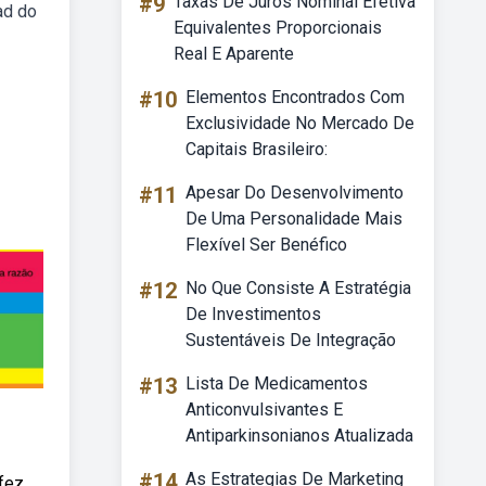
#9
Taxas De Juros Nominal Efetiva
ad do
Equivalentes Proporcionais
Real E Aparente
#10
Elementos Encontrados Com
Exclusividade No Mercado De
Capitais Brasileiro:
#11
Apesar Do Desenvolvimento
De Uma Personalidade Mais
Flexível Ser Benéfico
#12
No Que Consiste A Estratégia
De Investimentos
Sustentáveis De Integração
#13
Lista De Medicamentos
Anticonvulsivantes E
Antiparkinsonianos Atualizada
#14
As Estrategias De Marketing
 fez