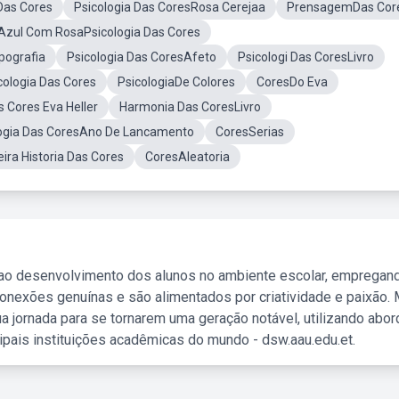
Das Cores
Psicologia Das CoresRosa Cerejaa
PrensagemDas Cor
Azul Com RosaPsicologia Das Cores
ipografia
Psicologia Das CoresAfeto
Psicologi Das CoresLivro
cologia Das Cores
PsicologiaDe Colores
CoresDo Eva
s Cores Eva Heller
Harmonia Das CoresLivro
logia Das CoresAno De Lancamento
CoresSerias
ira Historia Das Cores
CoresAleatoria
 ao desenvolvimento dos alunos no ambiente escolar, empregan
nexões genuínas e são alimentados por criatividade e paixão. 
a jornada para se tornarem uma geração notável, utilizando abo
ipais instituições acadêmicas do mundo - dsw.aau.edu.et.