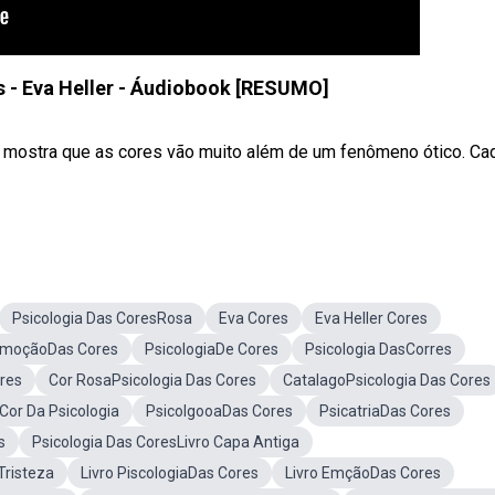
s - Eva Heller - Áudiobook [RESUMO]
os mostra que as cores vão muito além de um fenômeno ótico. Ca
Psicologia Das CoresRosa
Eva Cores
Eva Heller Cores
moçãoDas Cores
PsicologiaDe Cores
Psicologia DasCorres
res
Cor RosaPsicologia Das Cores
CatalagoPsicologia Das Cores
Cor Da Psicologia
PsicolgooaDas Cores
PsicatriaDas Cores
s
Psicologia Das CoresLivro Capa Antiga
Tristeza
Livro PiscologiaDas Cores
Livro EmçãoDas Cores