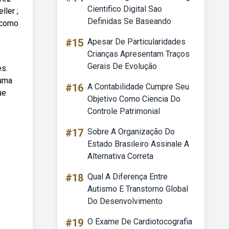
Cientifico Digital Sao
ler ;
Definidas Se Baseando
 como
#15
Apesar De Particularidades
Crianças Apresentam Traços
Gerais De Evolução
es.
 uma
#16
A Contabilidade Cumpre Seu
ue
Objetivo Como Ciencia Do
Controle Patrimonial
#17
Sobre A Organização Do
Estado Brasileiro Assinale A
Alternativa Correta
#18
Qual A Diferença Entre
Autismo E Transtorno Global
Do Desenvolvimento
#19
O Exame De Cardiotocografia