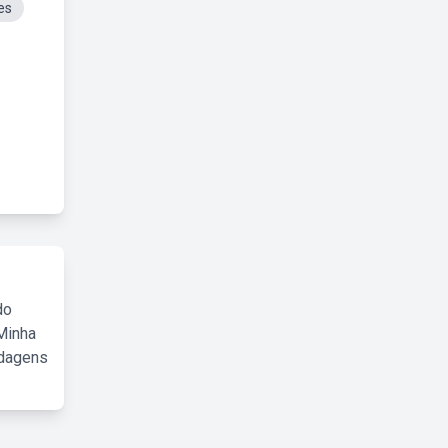
es
do
Minha
rdagens