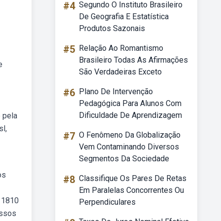
#4
Segundo O Instituto Brasileiro
De Geografia E Estatística
Produtos Sazonais
#5
Relação Ao Romantismo
Brasileiro Todas As Afirmações
e
São Verdadeiras Exceto
#6
Plano De Intervenção
Pedagógica Para Alunos Com
Dificuldade De Aprendizagem
 pela
sl,
#7
O Fenômeno Da Globalização
Vem Contaminando Diversos
Segmentos Da Sociedade
os
#8
Classifique Os Pares De Retas
Em Paralelas Concorrentes Ou
e 1810
Perpendiculares
ossos