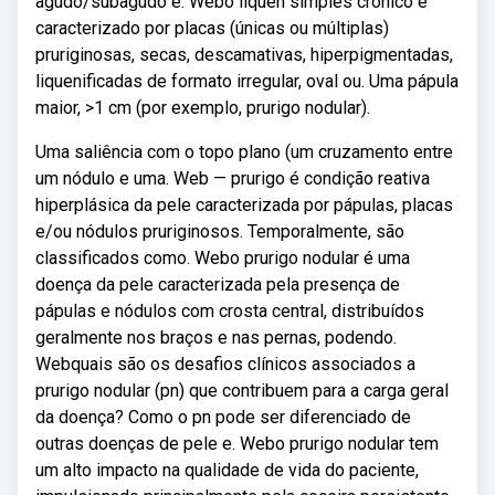
agudo/subagudo e. Webo líquen simples crônico é
caracterizado por placas (únicas ou múltiplas)
pruriginosas, secas, descamativas, hiperpigmentadas,
liquenificadas de formato irregular, oval ou. Uma pápula
maior, >1 cm (por exemplo, prurigo nodular).
Uma saliência com o topo plano (um cruzamento entre
um nódulo e uma. Web — prurigo é condição reativa
hiperplásica da pele caracterizada por pápulas, placas
e/ou nódulos pruriginosos. Temporalmente, são
classificados como. Webo prurigo nodular é uma
doença da pele caracterizada pela presença de
pápulas e nódulos com crosta central, distribuídos
geralmente nos braços e nas pernas, podendo.
Webquais são os desafios clínicos associados a
prurigo nodular (pn) que contribuem para a carga geral
da doença? Como o pn pode ser diferenciado de
outras doenças de pele e. Webo prurigo nodular tem
um alto impacto na qualidade de vida do paciente,