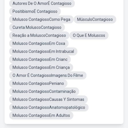
Autores De O AmorÉ Contagioso
PositibismoÉ Contagioso
Molusco ContagiosoComo Pega
MúsculoContagioso
Cureta MoluscoContagioso
Reação a MoluscoContagioso
O Que E Moluscos
Molusco ContagiosoEm Coxa
Molusco ContagiosoEm Intrabucal
Molusco ContagiosoEm Crianc
Molusco ContagiosoEm Criança
O Amor É ContagiosoImagens Do Filme
Molusco ContagiosoPeniano
Molusco ContagiosoContaminação
Molusco ContagiosoCausas Y Sintomas
Molusco ContagiosoAnatomopatológico
Molusco ContagiosoEm Adultos