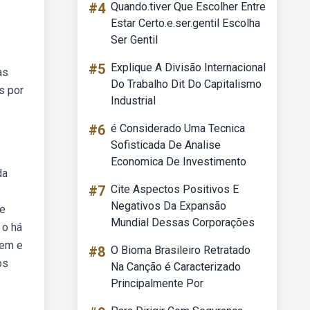
#4
Quando.tiver Que Escolher Entre
Estar Certo.e.ser.gentil Escolha
Ser Gentil
#5
Explique A Divisão Internacional
as
Do Trabalho Dit Do Capitalismo
s por
Industrial
#6
é Considerado Uma Tecnica
Sofisticada De Analise
Economica De Investimento
da
#7
Cite Aspectos Positivos E
Negativos Da Expansão
 e
Mundial Dessas Corporações
 o há
nem e
#8
O Bioma Brasileiro Retratado
os
Na Canção é Caracterizado
Principalmente Por