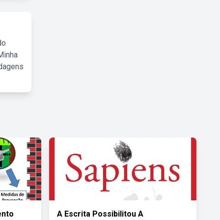
do
Minha
rdagens
ento
A Escrita Possibilitou A