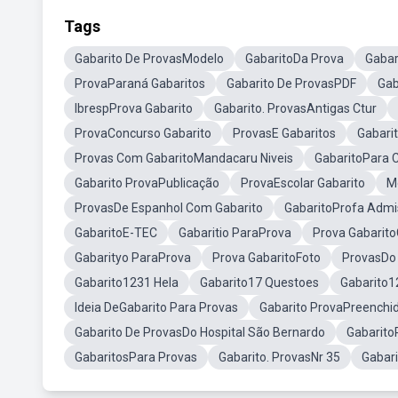
Tags
Gabarito De ProvasModelo
GabaritoDa Prova
Gabar
ProvaParaná Gabaritos
Gabarito De ProvasPDF
Gab
IbrespProva Gabarito
Gabarito. ProvasAntigas Ctur
ProvaConcurso Gabarito
ProvasE Gabaritos
Gabari
Provas Com GabaritoMandacaru Niveis
GabaritoPara 
Gabarito ProvaPublicação
ProvaEscolar Gabarito
M
ProvasDe Espanhol Com Gabarito
GabaritoProfa Admis
GabaritoE-TEC
Gabaritio ParaProva
Prova Gabarit
Gabarityo ParaProva
Prova GabaritoFoto
ProvasDo 
Gabarito1231 Hela
Gabarito17 Questoes
Gabarito1
Ideia DeGabarito Para Provas
Gabarito ProvaPreenchi
Gabarito De ProvasDo Hospital São Bernardo
Gabarito
GabaritosPara Provas
Gabarito. ProvasNr 35
Gabari