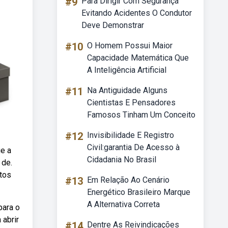
#9
Para Dirigir Com Segurança
Evitando Acidentes O Condutor
Deve Demonstrar
#10
O Homem Possui Maior
Capacidade Matemática Que
A Inteligência Artificial
#11
Na Antiguidade Alguns
Cientistas E Pensadores
Famosos Tinham Um Conceito
#12
Invisibilidade E Registro
Civil:garantia De Acesso à
ue a
Cidadania No Brasil
 de.
tos
#13
Em Relação Ao Cenário
Energético Brasileiro Marque
A Alternativa Correta
para o
 abrir
#14
Dentre As Reivindicações