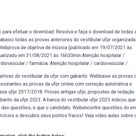
 para efetuar o download. Resolva e faça o download de todas 
abaixo todas as provas anteriores do vestibular ufpr organizada
 Webprova de objetiva de música (publicado em 19/07/2021 às
alizado em 31/08/2021 às 16h30min Atenção hospitalar /
iovascular / farmácia. Atenção hospitalar / cardiovascular /.
etivas do vestibular da ufpr com gabarito. Webbaixe as provas 
assinantes as provas da ufpr online com correção automática e
fase ufpr 2017/2018. Provas antigas ufpr, propostas de redação
arito da ufpr 2023. A banca do vestibular ufpr 2023 indicou que
 das questões, e que o candidato. Webencontre questões do e
rcícios e descubra seus pontos fracos! Veja vídeo aulas sobre 
mation, click the button below.