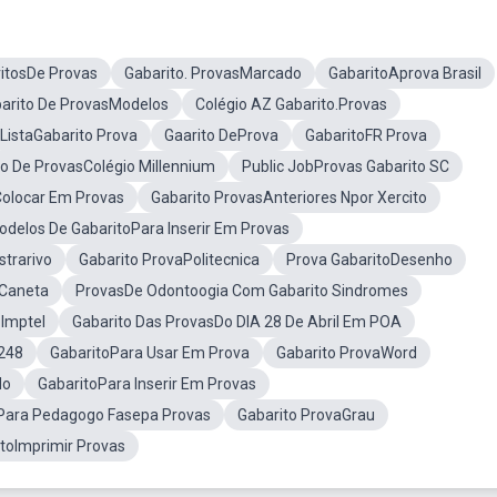
itosDe Provas
Gabarito. ProvasMarcado
GabaritoAprova Brasil
arito De ProvasModelos
Colégio AZ Gabarito.Provas
ListaGabarito Prova
Gaarito DeProva
GabaritoFR Prova
to De ProvasColégio Millennium
Public JobProvas Gabarito SC
Colocar Em Provas
Gabarito ProvasAnteriores Npor Xercito
odelos De GabaritoPara Inserir Em Provas
trarivo
Gabarito ProvaPolitecnica
Prova GabaritoDesenho
oCaneta
ProvasDe Odontoogia Com Gabarito Sindromes
Imptel
Gabarito Das ProvasDo DIA 28 De Abril Em POA
248
GabaritoPara Usar Em Prova
Gabarito ProvaWord
do
GabaritoPara Inserir Em Provas
Para Pedagogo Fasepa Provas
Gabarito ProvaGrau
toImprimir Provas