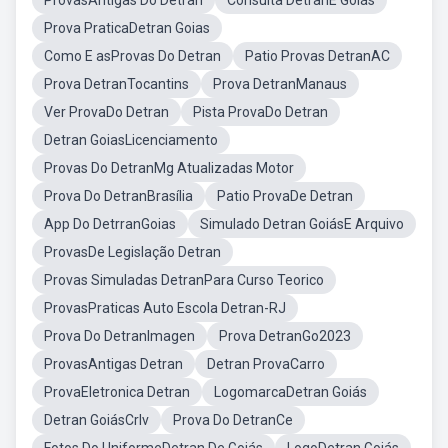
ProvasAntigas Do Detran
Consulta DetranE Goiás
Prova PraticaDetran Goias
Como E asProvas Do Detran
Patio Provas DetranAC
Prova DetranTocantins
Prova DetranManaus
Ver ProvaDo Detran
Pista ProvaDo Detran
Detran GoiasLicenciamento
Provas Do DetranMg Atualizadas Motor
Prova Do DetranBrasília
Patio ProvaDe Detran
App Do DetrranGoias
Simulado Detran GoiásE Arquivo
ProvasDe Legislação Detran
Provas Simuladas DetranPara Curso Teorico
ProvasPraticas Auto Escola Detran-RJ
Prova Do DetranImagen
Prova DetranGo2023
ProvasAntigas Detran
Detran ProvaCarro
ProvaEletronica Detran
LogomarcaDetran Goiás
Detran GoiásCrlv
Prova Do DetranCe