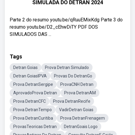
SIMULADA DO DETRAN 2024
Parte 2 do resumo youtu.be/qRuuEMixKdg Parte 3 do
resumo youtu.be/D2_cEhwDiTY PDF DOS
SIMULADOS DAS ...
Tags
Detran Goias
Prova Detran Simulado
Detran GoiasIPVA
Provas Do DetranGo
Prova DetranSergipe
ProvaCNH Detran
AprovadoProva Detran
Prova DetranAM
Prova DetranCFC
Prova DetranRecife
Prova DetranTempo
VadirDetran Goias
Prova DetranCuritiba
Prova DetranFrenagem
ProvasTeoricas Detran
DetranGoais Logo