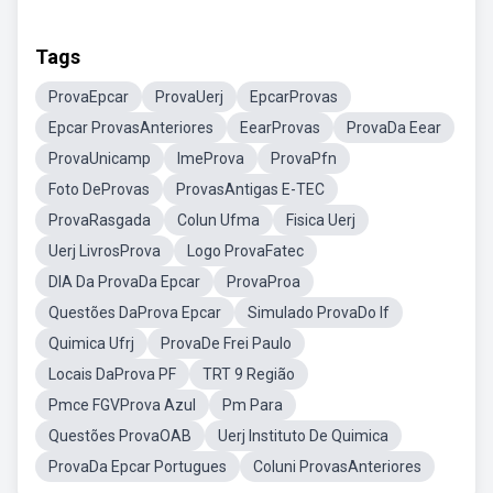
Tags
ProvaEpcar
ProvaUerj
EpcarProvas
Epcar ProvasAnteriores
EearProvas
ProvaDa Eear
ProvaUnicamp
ImeProva
ProvaPfn
Foto DeProvas
ProvasAntigas E-TEC
ProvaRasgada
Colun Ufma
Fisica Uerj
Uerj LivrosProva
Logo ProvaFatec
DIA Da ProvaDa Epcar
ProvaProa
Questões DaProva Epcar
Simulado ProvaDo If
Quimica Ufrj
ProvaDe Frei Paulo
Locais DaProva PF
TRT 9 Região
Pmce FGVProva Azul
Pm Para
Questões ProvaOAB
Uerj Instituto De Quimica
ProvaDa Epcar Portugues
Coluni ProvasAnteriores