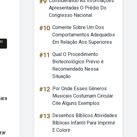
#9
Considerando As Informações
Apresentadas O Prédio Do
Congresso Nacional
#10
Comente Sobre Um Dos
Comportamentos Adequados
Em Relação Aos Superiores
#11
Qual O Procedimento
Biotecnológico Prévio é
Recomendado Nessa
Situação
#12
Por Onde Esses Gêneros
Musicais Costumam Circular
para
Cite Alguns Exemplos
#13
Desenhos Bíblicos Atividades
Bíblicas Infantil Para Imprimir
E Colorir
zar