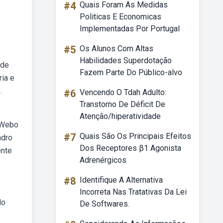
#4
Quais Foram As Medidas
Politicas E Economicas
Implementadas Por Portugal
#5
Os Alunos Com Altas
Habilidades Superdotação
 de
Fazem Parte Do Público-alvo
ria e
.
#6
Vencendo O Tdah Adulto:
Transtorno De Déficit De
Atenção/hiperatividade
 Webo
#7
Quais São Os Principais Efeitos
adro
Dos Receptores β1 Agonista
ente
Adrenérgicos
#8
Identifique A Alternativa
Incorreta Nas Tratativas Da Lei
do
De Softwares.