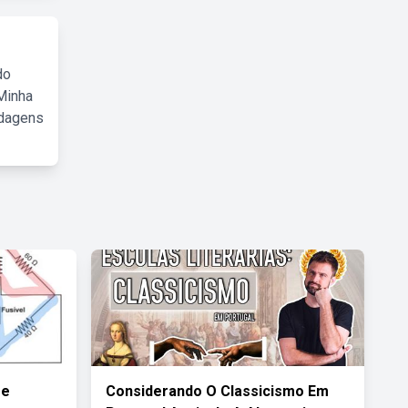
do
Minha
rdagens
De
Considerando O Classicismo Em