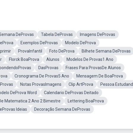
Semana DeProvas
Tabela DeProvas
Imagens DeProvas
DeProva
Exemplos DeProvas
Modelo DeProva
primir
ProvaInfantil
Foto DeProva
Bilhete Semana DeProvas
r
Florck BoaProva
Alunos
Modelos De Provas1 Ano
pondendoProvas
DasProvas
Frases Para ProvasDe Alunos
rova
Cronograma De Provas5 Ano
Mensagem De BoaProva
aProvas
Notas ProvasImagens
Clip ArtProva
Pessoa Estudan
delo DeProva Word
Calendario DeProvas Deitado
De Matematica 2 Ano 2 Bimestre
Lettering BoaProva
eProvas Ideias
Decoração Semana DeProvas