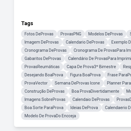
Tags
Fotos DeProvas
ProvasPNG
Modelos DeProvas
Imagem DeProvas
Calendario DeProvas
Exemplo 
Cronograma DeProvas
Cronograma De ProvasPara Im
Gabaritos DeProvas
Calendário De ProvasPara Imprimi
ProvasReumáticas
Capa De Prova3º Bimestre
Res
Desejando BoaProva
Figura BoaProva
Frase ParaP
ProvaVector
Semana DeProvas Icone
Planner Par
Construção DeProvas
Boa ProvaDivertidamente
Mo
Imagens SobreProvas
Calendaio DeProvas
Provas
Boa Sorte ParaProva
Ideias DeProva
Calendaerio D
Modelo De ProvaDo Encceja