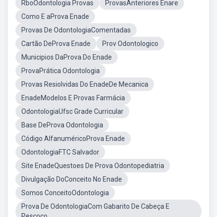
RboOdontologia Provas
ProvasAnteriores Enare
Como E aProva Enade
Provas De OdontologiaComentadas
Cartão DeProva Enade
Prov Odontologico
Municipios DaProva Do Enade
ProvaPrática Odontologia
Provas Resiolvidas Do EnadeDe Mecanica
EnadeModelos E Provas Farmácia
OdontologiaUfsc Grade Curricular
Base DeProva Odontologia
Código AlfanuméricoProva Enade
OdontologiaFTC Salvador
Site EnadeQuestoes De Prova Odontopediatria
Divulgação DoConceito No Enade
Somos ConceitoOdontologia
Prova De OdontologiaCom Gabarito De Cabeça E
Pescoço