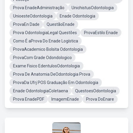
Prova EnadeAdministração
UnichistusOdontologia
UnioesteOdontologia
Enade Odontologia
ProvaEn Dade
QuestãoEnade
Prova OdontologiaLegal Questões
ProvaEstilo Enade
Como É aProva Do Enade Logística
ProvaAcademico Bolsita Odontologia
ProvaCom Grade Odondologico
Exame Fisico EdentulosOdontologia
Prova De Anatomia DeOdontologia Prova
ProvaDa Ufrj POS Graduação Em Odontologia
Enade OdontologiaColetaena
QuestoesOdontologia
Prova EnadePDF
ImagemEnade
Prova DoEnare