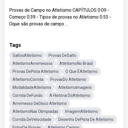
Provas de Campo no Atletismo CAPÍTULOS 0:09 -
Começo 0:39 - Tipos de provas no Atletismo 0:53 -
Oque são provas de campo ...
Tags
SaltosAtletismo
Provas DeSalto
AtletismoArremessos
AtletismoNo Brasil
Provas DePista Atletismo
O Que ÉAtletismo
AtletismoCorrida
ProvasDo Atletismo
ModalidadeAtletismo
AtletismoImagens
Corrida DeFundo
A História DoAtletismo
Arremesso DeDisco Atletismo
AtletismoNas Olimpiadas
ImagemAtletismo
Corrida DeVelocidade
Desenho DePista De Atletismo
FotosDe Provas
Atletismo Campo