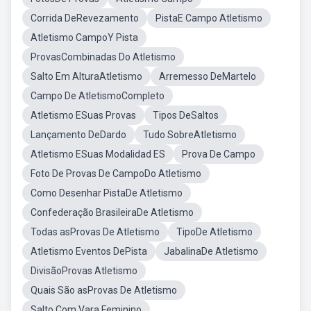
Corrida DeRevezamento
PistaE Campo Atletismo
Atletismo CampoY Pista
ProvasCombinadas Do Atletismo
Salto Em AlturaAtletismo
Arremesso DeMartelo
Campo De AtletismoCompleto
Atletismo ESuas Provas
Tipos DeSaltos
Lançamento DeDardo
Tudo SobreAtletismo
Atletismo ESuas Modalidad ES
Prova De Campo
Foto De Provas De CampoDo Atletismo
Como Desenhar PistaDe Atletismo
Confederação BrasileiraDe Atletismo
Todas asProvas De Atletismo
TipoDe Atletismo
Atletismo Eventos DePista
JabalinaDe Atletismo
DivisãoProvas Atletismo
Quais São asProvas De Atletismo
Salto Com Vara Feminino