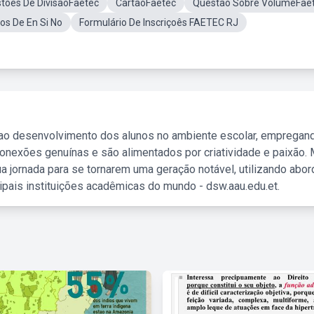
tões De DivisãoFaetec
CartãoFaetec
Questão Sobre VolumeFae
os De En Si No
Formulário De Inscriçoês FAETEC RJ
 ao desenvolvimento dos alunos no ambiente escolar, empregan
nexões genuínas e são alimentados por criatividade e paixão. 
a jornada para se tornarem uma geração notável, utilizando abo
ipais instituições acadêmicas do mundo - dsw.aau.edu.et.