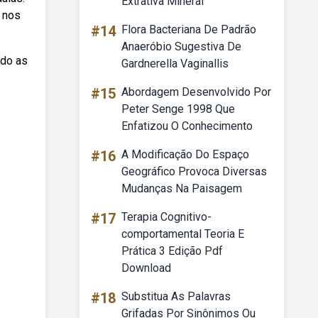
Extrativa Mineral
 nos
#14
Flora Bacteriana De Padrão
Anaeróbio Sugestiva De
ndo as
Gardnerella Vaginallis
#15
Abordagem Desenvolvido Por
Peter Senge 1998 Que
Enfatizou O Conhecimento
#16
A Modificação Do Espaço
Geográfico Provoca Diversas
Mudanças Na Paisagem
#17
Terapia Cognitivo-
comportamental Teoria E
Prática 3 Edição Pdf
Download
#18
Substitua As Palavras
Grifadas Por Sinônimos Ou