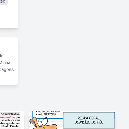
tec
do
Minha
rdagens