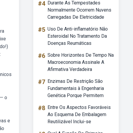
#4
Durante As Tempestades
Normalmente Ocorrem Nuvens
Carregadas De Eletricidade
#5
Uso De Anti-inflamatório Não
ra
Esteroidal No Tratamento Da
ixe
Doenças Reumáticas
do!)
:
#6
Sobre Horizontes De Tempo Na
Macroeconomia Assinale A
Afirmativa Verdadeira
cnicos
#7
Enzimas De Restrição São
Fundamentais à Engenharia
Genética Porque Permitem
 — o
#8
Entre Os Aspectos Favoráveis
Ao Esquema De Embalagem
vas e
Reutilizável Inclui-se
ão