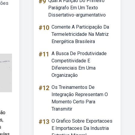
#9
Qual A Função Do Primeiro
tões
Parágrafo Em Um Texto
Dissertativo-argumentativo
#10
Comente A Participação Da
Termeletricidade Na Matriz
Energética Brasileira
#11
A Busca De Produtividade
Competitividade E
Diferenciais Em Uma
Organização
#12
Os Treinamentos De
Integração Representam O
Momento Certo Para
Transmitir
ção
s,
#13
O Grafico Sobre Exportacoes
s
E Importacoes Da Industria
ulas.