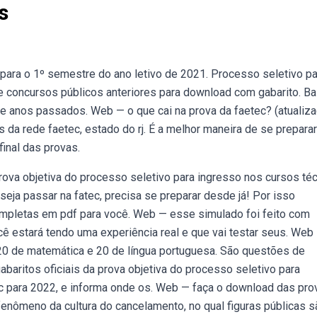
s
para o 1º semestre do ano letivo de 2021. Processo seletivo pa
e concursos públicos anteriores para download com gabarito. Ba
e anos passados. Web — o que cai na prova da faetec? (atualiza
da rede faetec, estado do rj. É a melhor maneira de se preparar
final das provas.
rova objetiva do processo seletivo para ingresso nos cursos té
ja passar na fatec, precisa se preparar desde já! Por isso
ompletas em pdf para você. Web — esse simulado foi feito com
cê estará tendo uma experiência real e que vai testar seus. Web
20 de matemática e 20 de língua portuguesa. São questões de
gabaritos oficiais da prova objetiva do processo seletivo para
c para 2022, e informa onde os. Web — faça o download das pro
fenômeno da cultura do cancelamento, no qual figuras públicas s