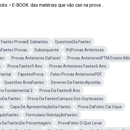
ês: • E-BOOK: das matérias que vão cair na prova ...
Faetec ProvasE Gabaritos
QuestoesDa Faetec
oFaetec Provas
Subsequente
IfrjProvas Anteriores
tec
Provas Anteriores DaFacet
Provas AnterioresIFTM Ensino Mé
a
Prova Faetec9 Ano
Provas Anteriores Faetec6 Ano
mental
FapetecProva
Fatec Provas AnterioresPDF
Questões ÁreaFaetec
Deveres Da FaetecApostila
ino Fundamental 2
Prova Da Faetec8 Ano
noDa Faetec
Prova Da FaetecCampos Dos Goytacazes
ec
Capa De ApresentaçãoDa Faetec
Prova DaFatec Cai Oque
guloFaetec
Formulario RelotaçãoFaetec
a Da FaetecDe Porcentagem
ProvaFatec O Que Levar