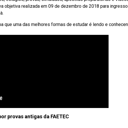
va objetiva realizada em 09 de dezembro de 2018 para ingresso
à.
iba que uma das melhores formas de estudar é lendo e conhece
or provas antigas da FAETEC