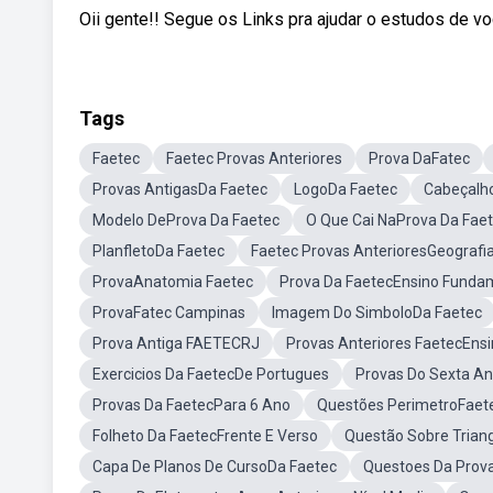
Oii gente!! Segue os Links pra ajudar o estudos de voc
Tags
Faetec
Faetec Provas Anteriores
Prova DaFatec
Provas AntigasDa Faetec
LogoDa Faetec
Cabeçalh
Modelo DeProva Da Faetec
O Que Cai NaProva Da Fae
PlanfletoDa Faetec
Faetec Provas AnterioresGeografi
ProvaAnatomia Faetec
Prova Da FaetecEnsino Funda
ProvaFatec Campinas
Imagem Do SimboloDa Faetec
Prova Antiga FAETECRJ
Provas Anteriores FaetecEns
Exercicios Da FaetecDe Portugues
Provas Do Sexta A
Provas Da FaetecPara 6 Ano
Questões PerimetroFaet
Folheto Da FaetecFrente E Verso
Questão Sobre Trian
Capa De Planos De CursoDa Faetec
Questoes Da Prov