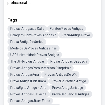
profissional: ...
Tags
Provas AntigasLe Galle
FunitecProvas Antigas
Colagem ComProvas Antigas7
GréciaAntiga Prova
Prova AntigaDinâmica
Modelos DeProvas Antigas Inss
USP UniversidadeProvas Antigas
The UFFProvas Antigas
Provas Antigas DaBosch
Provas AntigasPara Motorista P Imprimir
Provas AntigasAna
Provas AntigasDo WR
Prova AntigasUnissuam
ProvaDe Prático Antiga
ProvaEgito Antigo 4 Ano
Prova AntigaUnivaço
Provas Antigas DaFacha
ProvaSequencial Antigas
Provas AntigasUfam Fotos