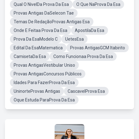
Qual O NivelDa Prova Da Esa
O Que NaProva Da Esa
Provas Antigas DaSelecon Tae
Temas De RedaçãoProvas Antigas Esa
Onde E Feitaa Prova Da Esa
ApostilaDa Esa
Prova Da EsaModelo C
UetesEsa
Edital Da EsaMatematica
Provas AntigasGCM Itabirito
CamisetaDa Esa
Como Funcionaa Prova Da Esa
Provas AntigasVestibular Uniso
Provas AntigasConcursos Públicos
Idades Para FazerProva Da Esa
UninorteProvas Antigas
CascavelProva Esa
Oque Estuda ParaProva Da Esa