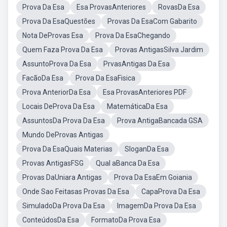
Prova Da Esa
Esa ProvasAnteriores
RovasDa Esa
Prova Da EsaQuestões
Provas Da EsaCom Gabarito
Nota DeProvas Esa
Prova Da EsaChegando
Quem Faza Prova Da Esa
Provas AntigasSilva Jardim
AssuntoProva Da Esa
PrvasAntigas Da Esa
FacãoDa Esa
Prova Da EsaFisica
Prova AnteriorDa Esa
Esa ProvasAnteriores PDF
Locais DeProva Da Esa
MatemáticaDa Esa
AssuntosDa Prova Da Esa
Prova AntigaBancada GSA
Mundo DeProvas Antigas
Prova Da EsaQuais Materias
SloganDa Esa
Provas AntigasFSG
Qual aBanca Da Esa
Provas DaUniara Antigas
Prova Da EsaEm Goiania
Onde Sao Feitasas Provas Da Esa
CapaProva Da Esa
SimuladoDa Prova Da Esa
ImagemDa Prova Da Esa
ConteúdosDa Esa
FormatoDa Prova Esa